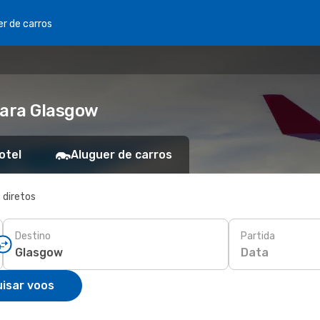
er de carros
para Glasgow
otel
Aluguer de carros
 diretos
Destino
Partida
Data
isar voos