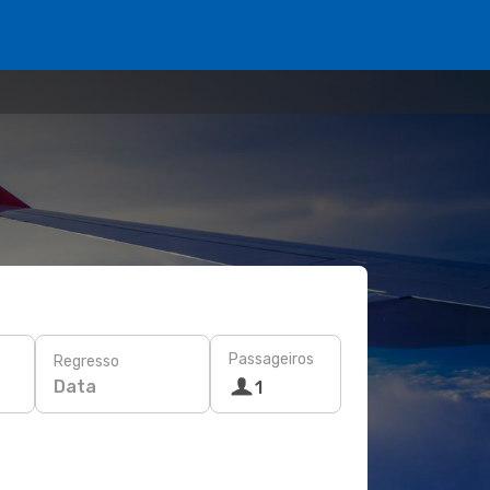
Passageiros
Regresso
Data
1