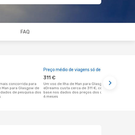
FAQ
Preço médio de viagens só de ida
A melhor al
311 €
maio
Um voo de Ilha de Man para Glasgow na
maio é uma das melhores alturas para
 de Man para Glasgow de
eDreams custa cerca de 311 €, com
voar para G
 dados de pesquisa dos
base nos dados dos preços dos últimos
de Man de a
s
6 meses
dos nossos 