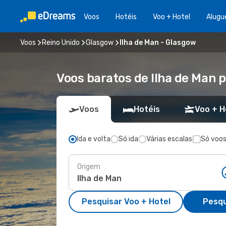
Voos
Hotéis
Voo + Hotel
Alugu
Voos
Reino Unido
Glasgow
Ilha de Man - Glasgow
Voos baratos de Ilha de Man 
Voos
Hotéis
Voo + H
Ida e volta
Só ida
Várias escalas
Só voos
Origem
Pesquisar Voo + Hotel
Pesqu