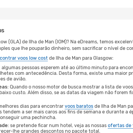
os
gow (GLA) de Ilha de Man (IOM)? Na eDreams, temos excelent
les que lhe pouparão dinheiro, sem sacrificar o nível de co
contrar voos low cost
de Ilha de Man para Glasgow:
 algumas pessoas esperem até ao último minuto para encont
hetes com antecedência. Desta forma, existe uma maior pr
tes de avião.
eas
: Quando o nosso motor de busca mostrar a lista de voos 
baixo custo. Além disso, se as datas da viagem não forem fi
 melhores dias para encontrar
voos baratos
de Ilha de Man p
es tendem a ser mais caros aos fins de semana e durante a é
 conseguir uma pechincha.
dade
: se pretende ficar num hotel, veja as nossas
ofertas de
recer-lhe grandes descontos no pacote total.