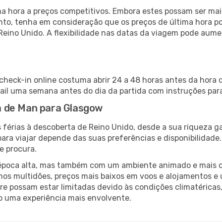
 hora a preços competitivos. Embora estes possam ser mais
nto, tenha em consideração que os preços de última hora p
Reino Unido. A flexibilidade nas datas da viagem pode aume
 check-in online costuma abrir 24 a 48 horas antes da hora 
il uma semana antes do dia da partida com instruções para
ha de Man para Glasgow
 férias à descoberta de Reino Unido, desde a sua riqueza g
ara viajar depende das suas preferências e disponibilidade
e procura.
poca alta, mas também com um ambiente animado e mais ofert
s multidões, preços mais baixos em voos e alojamentos e 
vre possam estar limitadas devido às condições climatéricas
o uma experiência mais envolvente.