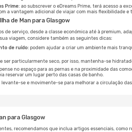
ms Prime
: ao subscrever o eDreams Prime, terá acesso a exc
m a vantagem adicional de viajar com mais flexibilidade e 
Ilha de Man para Glasgow
os de serviço, desde a classe económica até à premium, ad
 sua viagem, considere também as seguintes dicas:
to de ruído
: podem ajudar a criar um ambiente mais tranqu
de ser particularmente seco, por isso, mantenha-se hidratad
 pense no espaço para as pernas e na proximidade das comod
ia reservar um lugar perto das casas de banho.
: levante-se e movimente-se para melhorar a circulação das
Man para Glasgow
ntes, recomendamos que inclua artigos essenciais, como r