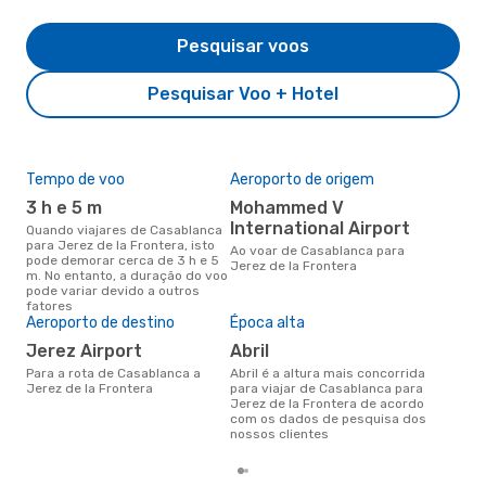
Pesquisar voos
Pesquisar Voo + Hotel
Tempo de voo
Aeroporto de origem
Pre
de 
3 h e 5 m
Mohammed V
2
International Airport
Quando viajares de Casablanca
para Jerez de la Frontera, isto
Um voo de Casablanca para
Ao voar de Casablanca para
pode demorar cerca de 3 h e 5
Jere
Jerez de la Frontera
m. No entanto, a duração do voo
eDr
pode variar devido a outros
com
fatores
dos
Aeroporto de destino
Época alta
Jerez Airport
abril
Para a rota de Casablanca a
abril é a altura mais concorrida
Jerez de la Frontera
para viajar de Casablanca para
Jerez de la Frontera de acordo
com os dados de pesquisa dos
nossos clientes