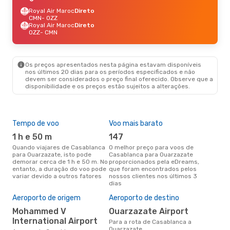
Royal Air Maroc
Direto
CMN
- OZZ
Royal Air Maroc
Direto
OZZ
- CMN
Os preços apresentados nesta página estavam disponíveis
nos últimos 20 dias para os períodos especificados e não
devem ser considerados o preço final oferecido. Observe que a
disponibilidade e os preços estão sujeitos a alterações.
Tempo de voo
Voo mais barato
Épo
1 h e 50 m
147
ab
Quando viajares de Casablanca
O melhor preço para voos de
abril é a altura mais concorrida
para Ouarzazate, isto pode
Casablanca para Ouarzazate
para
demorar cerca de 1 h e 50 m. No
proporcionados pela eDreams,
Oua
entanto, a duração do voo pode
que foram encontrados pelos
dad
variar devido a outros fatores
nossos clientes nos últimos 3
clie
dias
Pre
de 
Aeroporto de origem
Aeroporto de destino
10
Mohammed V
Ouarzazate Airport
Um voo de Casablanca para
International Airport
Para a rota de Casablanca a
Oua
Ouarzazate