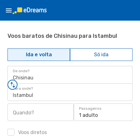
Voos baratos de Chisinau para Istambul
Ida e volta
Só ida
De onde?
Chisinau
Para onde?
Istambul
Passageiros
Quando?
1 adulto
Voos diretos