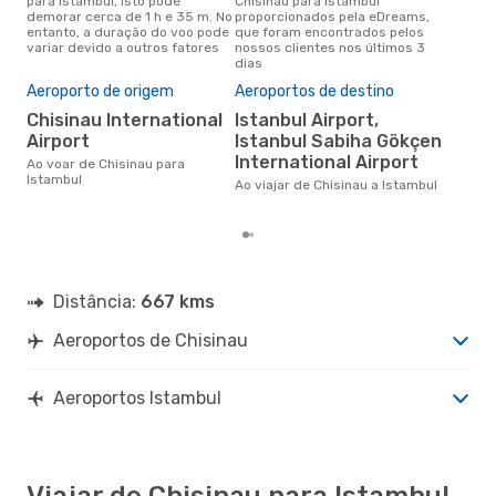
para Istambul, isto pode
Chisinau para Istambul
conc
demorar cerca de 1 h e 35 m. No
proporcionados pela eDreams,
Chis
entanto, a duração do voo pode
que foram encontrados pelos
aco
variar devido a outros fatores
nossos clientes nos últimos 3
pes
dias
Pre
de 
Aeroporto de origem
Aeroportos de destino
81
Chisinau International
Istanbul Airport,
Um voo de Chisinau para
Airport
Istanbul Sabiha Gökçen
Ist
International Airport
Ao voar de Chisinau para
cer
Istambul
dad
Ao viajar de Chisinau a Istambul
mes
Distância:
667 kms
Aeroportos de Chisinau
Aeroportos Istambul
Viajar de Chisinau para Istambul