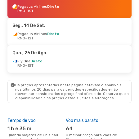
Pegasus Airlines
Direto
RMO
- IST
Seg., 14 De Set.
Pegasus Airlines
Direto
RMO
- IST
Qua., 26 De Ago.
Fly One
Direto
RMO
- IST
Os preços apresentados nesta página estavam disponíveis
nos últimos 20 dias para os períodos especificados e não
devem ser considerados o preço final oferecido. Observe que a
disponibilidade e os preços estão sujeitos a alterações.
Tempo de voo
Voo mais barato
Épo
1 h e 35 m
64
j
Quando viajares de Chisinau
O melhor preço para voos de
junho é a altura mais