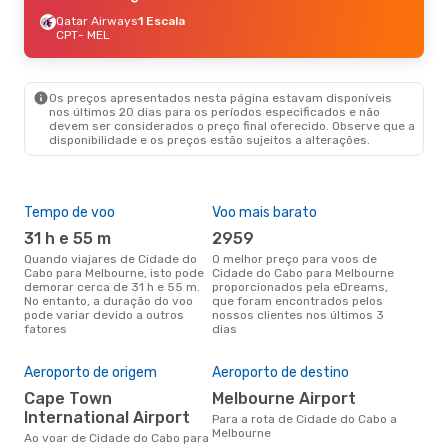
Qatar Airways
1 Escala
CPT
- MEL
Os preços apresentados nesta página estavam disponíveis
nos últimos 20 dias para os períodos especificados e não
devem ser considerados o preço final oferecido. Observe que a
disponibilidade e os preços estão sujeitos a alterações.
Tempo de voo
Voo mais barato
Épo
31 h e 55 m
2959
j
Quando viajares de Cidade do
O melhor preço para voos de
junho é a altura mais
Cabo para Melbourne, isto pode
Cidade do Cabo para Melbourne
conc
demorar cerca de 31 h e 55 m.
proporcionados pela eDreams,
Cid
No entanto, a duração do voo
que foram encontrados pelos
de 
pode variar devido a outros
nossos clientes nos últimos 3
pes
fatores
dias
A m
res
Aeroporto de origem
Aeroporto de destino
o
Cape Town
Melbourne Airport
maio é uma das melhores
International Airport
Para a rota de Cidade do Cabo a
altu
Melbourne
Ao voar de Cidade do Cabo para
Mel