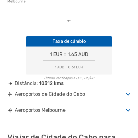
Melbourne
Cid
os 
clie
Taxa de câmbio
1 EUR = 1.65 AUD
1 AUD = 0.61 EUR
Última verificação a Qui., 06/08
Distância:
10312 kms
Aeroportos de Cidade do Cabo
Aeroportos Melbourne
Viajar de Cidade do Cabo para