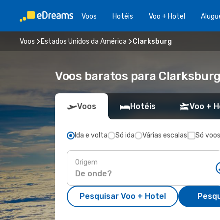
Voos
Hotéis
Voo + Hotel
Alugu
Voos
Estados Unidos da América
Clarksburg
Voos baratos para Clarksburg
Voos
Hotéis
Voo + H
Ida e volta
Só ida
Várias escalas
Só voos
Origem
Pesquisar Voo + Hotel
Pesqu