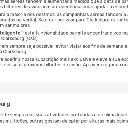
arifas aéreas tendem a aumentar à medida que a data de pa
s bilhetes de avião com antecedência pode ajudar a encont
para a maioria dos destinos, as companhias aéreas tendem a
eriados ou verão). Se optar por voar para Clarksburg durante
m ser maiores.
nteligente”
: esta funcionalidade permite encontrar o voo ma
 Clarksburg (CKB).
nem sempre seja possível, evitar viajar aos fins de semana 
a Clarksburg.
re aderir à nossa subscrição mais exclusiva e eleve a sua e
 nos seus próximos bilhetes de avião. Aproveite agora o no
burg
epende sempre das suas atividades preferidas e do clima loc
multidões, outras gostam de optar por alturas mais calmas 