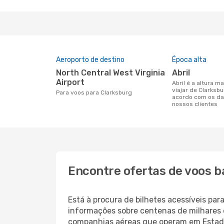
Aeroporto de destino
Época alta
North Central West Virginia
abril
Airport
abril é a altura mais concorrida para
viajar de Clarksb
Para voos para Clarksburg
acordo com os da
nossos clientes
Encontre ofertas de voos b
Está à procura de bilhetes acessíveis p
informações sobre centenas de milhares 
companhias aéreas que operam em Estado