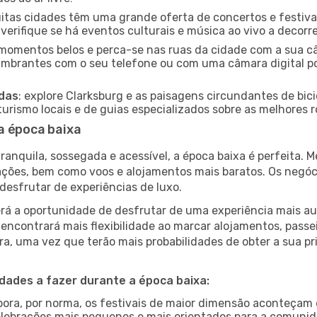
uitas cidades têm uma grande oferta de concertos e festiv
 verifique se há eventos culturais e música ao vivo a decorr
e momentos belos e perca-se nas ruas da cidade com a sua câ
umbrantes com o seu telefone ou com uma câmara digital p
adas
: explore Clarksburg e as paisagens circundantes de bici
rismo locais e de guias especializados sobre as melhores ro
a época baixa
nquila, sossegada e acessível, a época baixa é perfeita. Me
rações, bem como voos e alojamentos mais baratos. Os negó
desfrutar de experiências de luxo.
á a oportunidade de desfrutar de uma experiência mais autê
encontrará mais flexibilidade ao marcar alojamentos, passei
a, uma vez que terão mais probabilidades de obter a sua pri
idades a fazer durante a época baixa:
bora, por norma, os festivais de maior dimensão aconteçam 
lebrações mais pequenos e mais orientados para a comuni