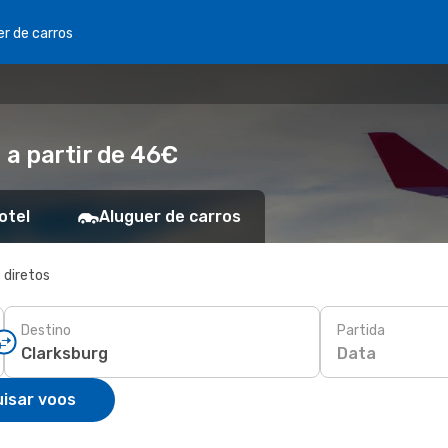
er de carros
 a partir de 46€
otel
Aluguer de carros
 diretos
Destino
Partida
Data
isar voos