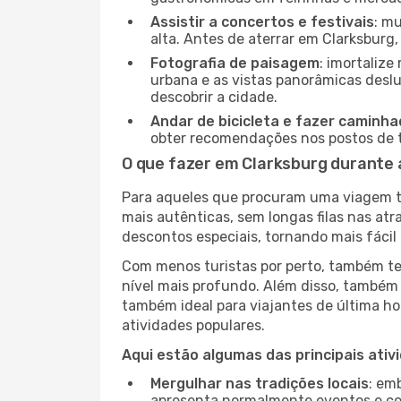
Assistir a concertos e festivais
: m
alta. Antes de aterrar em Clarksburg,
Fotografia de paisagem
: imortaliz
urbana e as vistas panorâmicas desl
descobrir a cidade.
Andar de bicicleta e fazer caminh
obter recomendações nos postos de tu
O que fazer em Clarksburg durante 
Para aqueles que procuram uma viagem tra
mais autênticas, sem longas filas nas at
descontos especiais, tornando mais fácil 
Com menos turistas por perto, também ter
nível mais profundo. Além disso, também 
também ideal para viajantes de última hor
atividades populares.
Aqui estão algumas das principais ativ
Mergulhar nas tradições locais
: em
apresenta normalmente eventos e ce