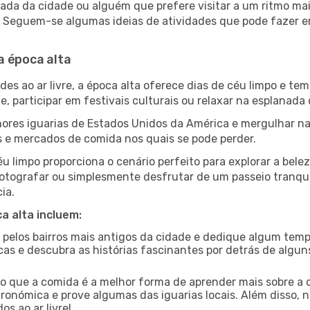
da da cidade ou alguém que prefere visitar a um ritmo mai
s. Seguem-se algumas ideias de atividades que pode fazer 
a época alta
es ao ar livre, a época alta oferece dias de céu limpo e tem
e, participar em festivais culturais ou relaxar na esplanada
res iguarias de Estados Unidos da América e mergulhar na
s e mercados de comida nos quais se pode perder.
u limpo proporciona o cenário perfeito para explorar a bele
otografar ou simplesmente desfrutar de um passeio tranqui
ia.
a alta incluem:
e pelos bairros mais antigos da cidade e dedique algum temp
icas e descubra as histórias fascinantes por detrás de algu
ido que a comida é a melhor forma de aprender mais sobre a 
ronómica e prove algumas das iguarias locais. Além disso,
s ao ar livre!