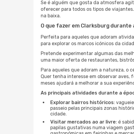
Se é alguém que gosta da atmosfera agita
oferecer para todos os tipos de viajante
na baixa.
O que fazer em Clarksburg durante 
Perfeita para aqueles que adoram atividad
para explorar os marcos icónicos da cidad
Pretende experimentar algumas das melho
uma maior oferta de restaurantes, bistrô
Para aqueles que adoram a natureza, o cé
Quer tenha interesse em observar aves, f
meses ajudará a melhorar a sua experiênc
As principais atividades durante a époc
Explorar bairros históricos
: vaguei
passeio pelas principais zonas histór
cidade.
Visitar mercados ao ar livre
: é sab
papilas gustativas numa viagem gast
gastronómicas em feirinhas e mercado