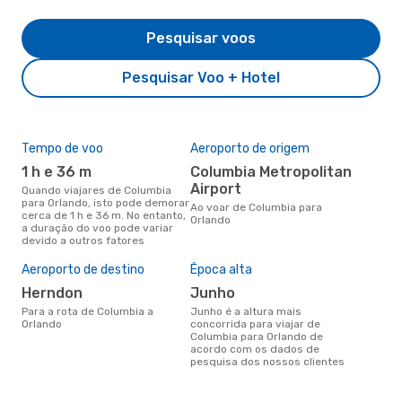
Pesquisar voos
Pesquisar Voo + Hotel
Tempo de voo
Aeroporto de origem
Com
ope
1 h e 36 m
Columbia Metropolitan
Sp
Airport
Quando viajares de Columbia
para Orlando, isto pode demorar
Companhias aéreas que viajam
Ao voar de Columbia para
cerca de 1 h e 36 m. No entanto,
de 
Orlando
a duração do voo pode variar
devido a outros fatores
Aeroporto de destino
Época alta
A m
res
Herndon
junho
n
Para a rota de Columbia a
junho é a altura mais
Orlando
concorrida para viajar de
janeiro é uma das melhores
Columbia para Orlando de
altu
acordo com os dados de
com
pesquisa dos nossos clientes
aco
nos