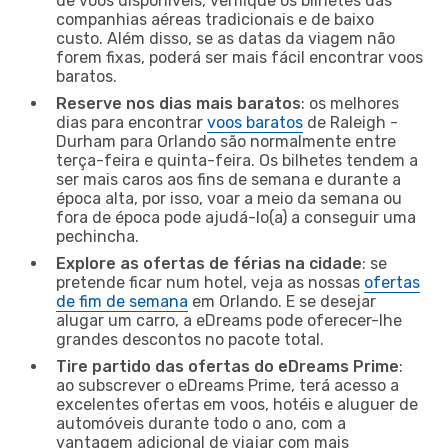
de voos disponíveis, verifique os bilhetes das
companhias aéreas tradicionais e de baixo
custo. Além disso, se as datas da viagem não
forem fixas, poderá ser mais fácil encontrar voos
baratos.
Reserve nos dias mais baratos
: os melhores
dias para encontrar
voos baratos
de Raleigh -
Durham para Orlando são normalmente entre
terça-feira e quinta-feira. Os bilhetes tendem a
ser mais caros aos fins de semana e durante a
época alta, por isso, voar a meio da semana ou
fora de época pode ajudá-lo(a) a conseguir uma
pechincha.
Explore as ofertas de férias na cidade
: se
pretende ficar num hotel, veja as nossas
ofertas
de fim de semana
em Orlando. E se desejar
alugar um carro, a eDreams pode oferecer-lhe
grandes descontos no pacote total.
Tire partido das ofertas do eDreams Prime
:
ao subscrever o eDreams Prime, terá acesso a
excelentes ofertas em voos, hotéis e aluguer de
automóveis durante todo o ano, com a
vantagem adicional de viajar com mais