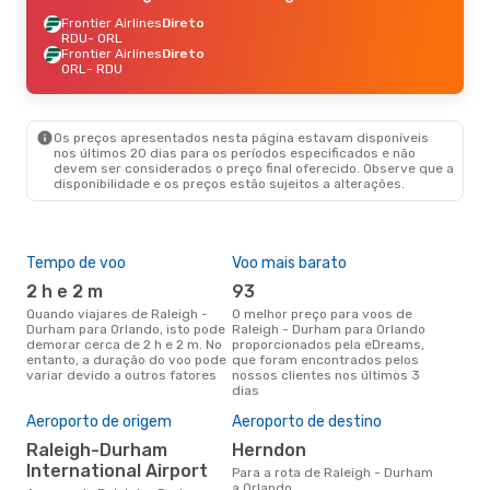
Frontier Airlines
Direto
RDU
- ORL
Frontier Airlines
Direto
ORL
- RDU
Os preços apresentados nesta página estavam disponíveis
nos últimos 20 dias para os períodos especificados e não
devem ser considerados o preço final oferecido. Observe que a
disponibilidade e os preços estão sujeitos a alterações.
Tempo de voo
Voo mais barato
Épo
2 h e 2 m
93
j
Quando viajares de Raleigh -
O melhor preço para voos de
junho é a altura mais
Durham para Orlando, isto pode
Raleigh - Durham para Orlando
conc
demorar cerca de 2 h e 2 m. No
proporcionados pela eDreams,
Ral
entanto, a duração do voo pode
que foram encontrados pelos
de 
variar devido a outros fatores
nossos clientes nos últimos 3
pes
dias
Pre
de 
Aeroporto de origem
Aeroporto de destino
10
Raleigh-Durham
Herndon
Um voo de Raleigh - Durham
International Airport
Para a rota de Raleigh - Durham
par
a Orlando