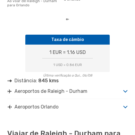
cer
Ao voar de Raleigh - Durham
dad
para Orlando
mes
Taxa de câmbio
1 EUR = 1.16 USD
1 USD = 0.86 EUR
Última verificação a Qui., 06/08
Distância:
845 kms
Aeroportos de Raleigh - Durham
Aeroportos Orlando
Viajar de Raleigh - Durham para