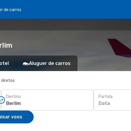
er de carros
rlim
otel
Aluguer de carros
 diretos
Destino
Partida
Data
isar voos