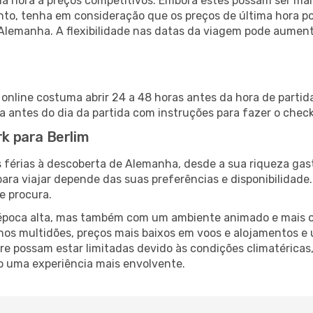
 hora a preços competitivos. Embora estes possam ser mais
nto, tenha em consideração que os preços de última hora p
 Alemanha. A flexibilidade nas datas da viagem pode aument
n online costuma abrir 24 a 48 horas antes da hora de parti
antes do dia da partida com instruções para fazer o check
rk para Berlim
 férias à descoberta de Alemanha, desde a sua riqueza gast
ara viajar depende das suas preferências e disponibilidade
e procura.
poca alta, mas também com um ambiente animado e mais ofert
s multidões, preços mais baixos em voos e alojamentos e 
vre possam estar limitadas devido às condições climatéricas
o uma experiência mais envolvente.