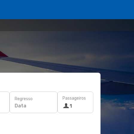
Passageiros
Regresso
Data
1