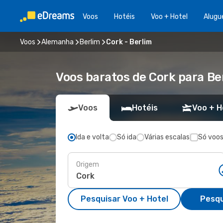
Voos
Hotéis
Voo + Hotel
Alugu
Voos
Alemanha
Berlim
Cork - Berlim
Voos baratos de Cork para Be
Voos
Hotéis
Voo + H
Ida e volta
Só ida
Várias escalas
Só voos
Origem
Pesquisar Voo + Hotel
Pesqu