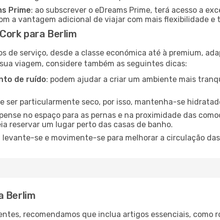
ms Prime
: ao subscrever o eDreams Prime, terá acesso a exc
m a vantagem adicional de viajar com mais flexibilidade e 
Cork para Berlim
os de serviço, desde a classe económica até à premium, ad
 sua viagem, considere também as seguintes dicas:
to de ruído
: podem ajudar a criar um ambiente mais tranqu
de ser particularmente seco, por isso, mantenha-se hidratad
 pense no espaço para as pernas e na proximidade das comod
ia reservar um lugar perto das casas de banho.
: levante-se e movimente-se para melhorar a circulação das
a Berlim
ntes, recomendamos que inclua artigos essenciais, como r