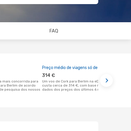
FAQ
Preço médio de viagens só de ida
A melhor al
314 €
março
Um voo de Cork para Berlim na eDreams
novembro é uma das melhores alturas
para Berlim de acordo
custa cerca de 314 €, com base nos
para voar p
de pesquisa dos nossos
dados dos preços dos últimos 6 meses
Cork de aco
nossos clie