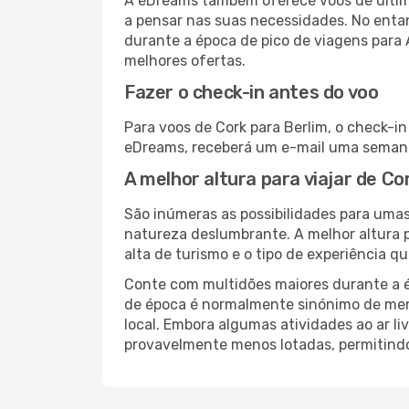
A eDreams também oferece voos de última
a pensar nas suas necessidades. No enta
durante a época de pico de viagens para
melhores ofertas.
Fazer o check-in antes do voo
Para voos de Cork para Berlim, o check-i
eDreams, receberá um e-mail uma semana 
A melhor altura para viajar de Co
São inúmeras as possibilidades para umas
natureza deslumbrante. A melhor altura p
alta de turismo e o tipo de experiência qu
Conte com multidões maiores durante a é
de época é normalmente sinónimo de meno
local. Embora algumas atividades ao ar li
provavelmente menos lotadas, permitind