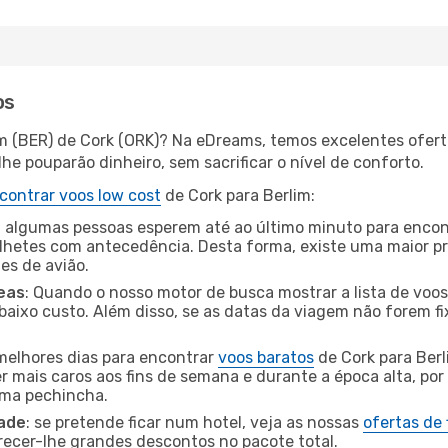
os
im (BER) de Cork (ORK)? Na eDreams, temos excelentes ofert
he pouparão dinheiro, sem sacrificar o nível de conforto.
contrar voos low cost
de Cork para Berlim:
 algumas pessoas esperem até ao último minuto para encont
hetes com antecedência. Desta forma, existe uma maior pr
tes de avião.
eas
: Quando o nosso motor de busca mostrar a lista de voos 
baixo custo. Além disso, se as datas da viagem não forem fi
 melhores dias para encontrar
voos baratos
de Cork para Berl
r mais caros aos fins de semana e durante a época alta, por
uma pechincha.
dade
: se pretende ficar num hotel, veja as nossas
ofertas de
recer-lhe grandes descontos no pacote total.