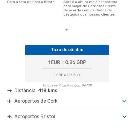
Para a rota de Cork a Bristol
abril é a altura mais concorrida
agosto é uma das melhores
para viajar de Cork para Bristol
altu
de acordo com os dados de
com
pesquisa dos nossos clientes
com
clie
Taxa de câmbio
1 EUR = 0.86 GBP
1 GBP = 1.16 EUR
Última verificação a Qui., 06/08
Distância:
418 kms
Aeroportos de Cork
Aeroportos Bristol