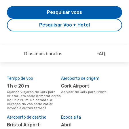
Pesquisar voos
Pesquisar Voo + Hotel
Dias mais baratos
FAQ
Tempo de voo
Aeroporto de origem
Com
ope
1 h e 20 m
Cork Airport
A
Quando viajares de Cork para
Ao voar de Cork para Bristol
Bristol, isto pode demorar cerca
Companhias aéreas que viajam
de 1 h e 20 m. No entanto, a
de C
duração do voo pode variar
devido a outros fatores
A m
Aeroporto de destino
Época alta
res
Bristol Airport
abril
d