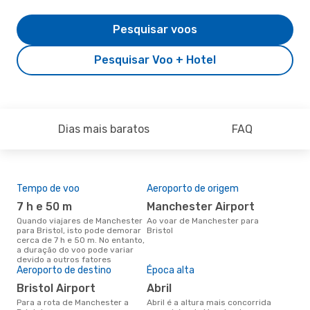
Pesquisar voos
Pesquisar Voo + Hotel
Dias mais baratos
FAQ
Tempo de voo
Aeroporto de origem
Pre
de 
7 h e 50 m
Manchester Airport
2
Quando viajares de Manchester
Ao voar de Manchester para
para Bristol, isto pode demorar
Bristol
Um voo de Manchester para
cerca de 7 h e 50 m. No entanto,
Bri
a duração do voo pode variar
de 
devido a outros fatores
dos
Aeroporto de destino
Época alta
Bristol Airport
abril
Para a rota de Manchester a
abril é a altura mais concorrida