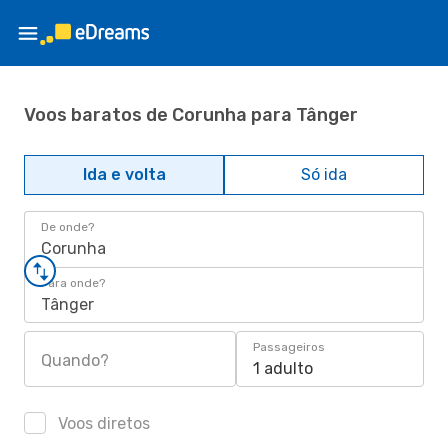
Voos baratos de Corunha para Tânger
Ida e volta
Só ida
De onde?
Corunha
Para onde?
Tânger
Passageiros
Quando?
1 adulto
Voos diretos