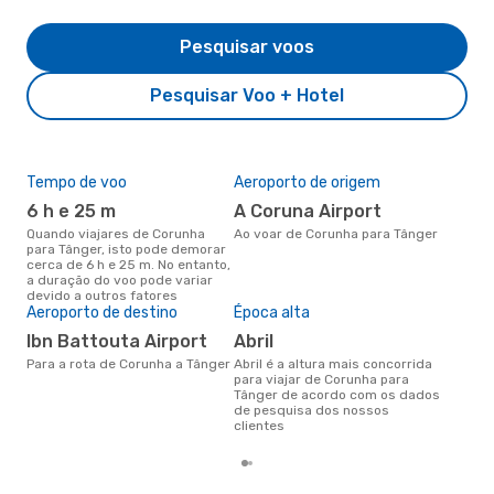
Pesquisar voos
Pesquisar Voo + Hotel
Tempo de voo
Aeroporto de origem
Pre
de 
6 h e 25 m
A Coruna Airport
2
Quando viajares de Corunha
Ao voar de Corunha para Tânger
para Tânger, isto pode demorar
Um voo de Corunha para Tânger
cerca de 6 h e 25 m. No entanto,
na 
a duração do voo pode variar
€, 
devido a outros fatores
pre
Aeroporto de destino
Época alta
Ibn Battouta Airport
abril
Para a rota de Corunha a Tânger
abril é a altura mais concorrida
para viajar de Corunha para
Tânger de acordo com os dados
de pesquisa dos nossos
clientes