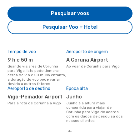
Pesquisar voos
Pesquisar Voo + Hotel
Tempo de voo
Aeroporto de origem
Pre
de 
9 h e 50 m
A Coruna Airport
87
Quando viajares de Corunha
Ao voar de Corunha para Vigo
para Vigo, isto pode demorar
Um voo de Corunha para Vigo na
cerca de 9 h e 50 m. No entanto,
eDr
a duração do voo pode variar
com
devido a outros fatores
dos
Aeroporto de destino
Época alta
Vigo-Peinador Airport
junho
Para a rota de Corunha a Vigo
junho é a altura mais
concorrida para viajar de
Corunha para Vigo de acordo
com os dados de pesquisa dos
nossos clientes