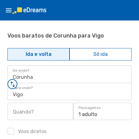
Voos baratos de Corunha para Vigo
Ida e volta
Só ida
De onde?
Corunha
Para onde?
Vigo
Passageiros
Quando?
1 adulto
Voos diretos