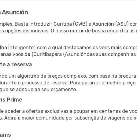
a Asunción
ples. Basta introduzir Curitiba (CWB) e Asunción (ASU) com
as opções disponíveis. O nosso motor de busca encontra as 
 inteligente”, com a qual destacamos os voos mais compet
 apenas voos de {Curitibapara {Asuncióndas suas companhias 
te a reserva
do um algoritmo de preços complexo, com base na procura e
durante o processo de reserva. Para garantir o melhor preço
 que se adeque ao seu orçamento.
ms Prime
de aceder a ofertas exclusivas e poupar em centenas de voo
s. Adira à maior comunidade por subscrição de viagens do
eams