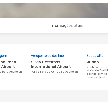
Informações úteis
rigem
Aeroporto de destino
Época alta
Silvio Pettirossi
junho
 Airport
International Airport
junho é a altura mais concorrida para
viajar de Curit
iba para Asunción
Para a rota de Curitiba a Asunción
acordo com os
nossos cliente