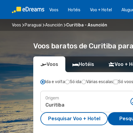
Voos
Hotéis
Voo + Hotel
Alugu
Voos
Paraguai
Asunción
Curitiba - Asunción
Voos baratos de Curitiba par
Voos
Hotéis
Voo + H
Ida e volta
Só ida
Várias escalas
Só voos
Origem
Pesquisar Voo + Hotel
Pesqu