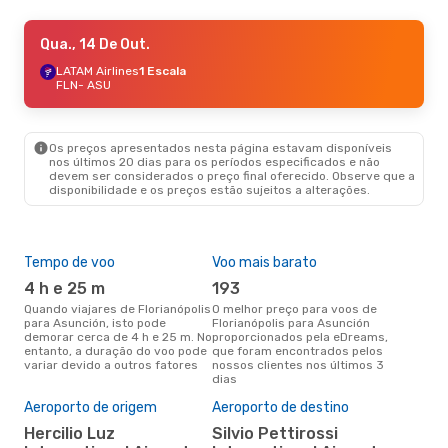
Ter., 1 De Set.
Qua., 14 De Out.
- Sex., 4 De Set.
LATAM Airlines
LATAM Airlines
1 Escala
1 Escala
FLN
FLN
- ASU
- ASU
LATAM Airlines
1 Escala
ASU
- FLN
Os preços apresentados nesta página estavam disponíveis
nos últimos 20 dias para os períodos especificados e não
devem ser considerados o preço final oferecido. Observe que a
disponibilidade e os preços estão sujeitos a alterações.
Tempo de voo
Voo mais barato
Épo
4 h e 25 m
193
j
Quando viajares de Florianópolis
O melhor preço para voos de
junho é a altura mais
para Asunción, isto pode
Florianópolis para Asunción
conc
demorar cerca de 4 h e 25 m. No
proporcionados pela eDreams,
Flor
entanto, a duração do voo pode
que foram encontrados pelos
aco
variar devido a outros fatores
nossos clientes nos últimos 3
pes
dias
Pre
de 
Aeroporto de origem
Aeroporto de destino
2
Hercilio Luz
Silvio Pettirossi
Um voo de Florianópolis para