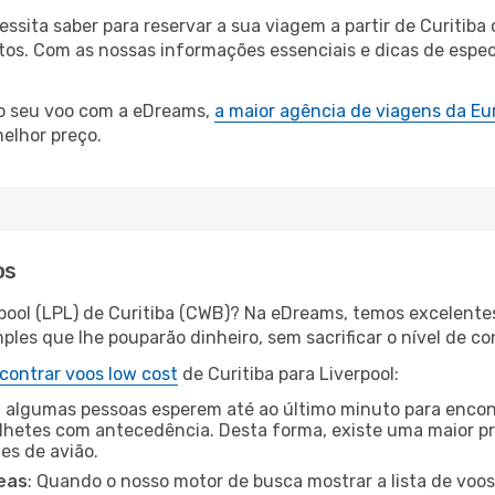
cessita saber para reservar a sua viagem a partir de Curit
s. Com as nossas informações essenciais e dicas de especi
.
 o seu voo com a eDreams,
a maior agência de viagens da Eu
elhor preço.
os
rpool (LPL) de Curitiba (CWB)? Na eDreams, temos excelentes
les que lhe pouparão dinheiro, sem sacrificar o nível de co
contrar voos low cost
de Curitiba para Liverpool:
 algumas pessoas esperem até ao último minuto para encont
hetes com antecedência. Desta forma, existe uma maior pr
tes de avião.
eas
: Quando o nosso motor de busca mostrar a lista de voos 