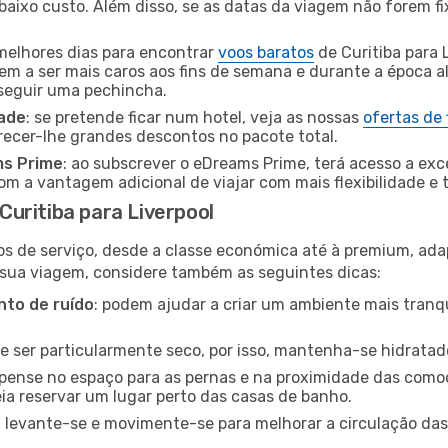
baixo custo. Além disso, se as datas da viagem não forem fi
 melhores dias para encontrar
voos baratos
de Curitiba para 
dem a ser mais caros aos fins de semana e durante a época al
nseguir uma pechincha.
dade
: se pretende ficar num hotel, veja as nossas
ofertas de
recer-lhe grandes descontos no pacote total.
ms Prime
: ao subscrever o eDreams Prime, terá acesso a exc
m a vantagem adicional de viajar com mais flexibilidade e 
uritiba para Liverpool
os de serviço, desde a classe económica até à premium, ad
 sua viagem, considere também as seguintes dicas:
to de ruído
: podem ajudar a criar um ambiente mais tranqu
de ser particularmente seco, por isso, mantenha-se hidratad
 pense no espaço para as pernas e na proximidade das comod
ia reservar um lugar perto das casas de banho.
: levante-se e movimente-se para melhorar a circulação das