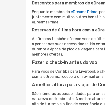
Descontos para membros do eDrea
Enquanto membro do
eDreams Prime
, po
juntamente com muitos outros benefício
eDreams Prime.
Reservas de última hora com a eDr
A eDreams também oferece voos de última
a pensar nas suas necessidades. No enta
durante a época de pico de viagens para 
melhores ofertas.
Fazer o check-in antes do voo
Para voos de Curitiba para Liverpool, o c
com a eDreams, receberá um e-mail uma s
A melhor altura para viajar de Cu
São inúmeras as possibilidades para umas
natureza deslumbrante. A melhor altura p
alta de turismo e o tipo de experiência qu