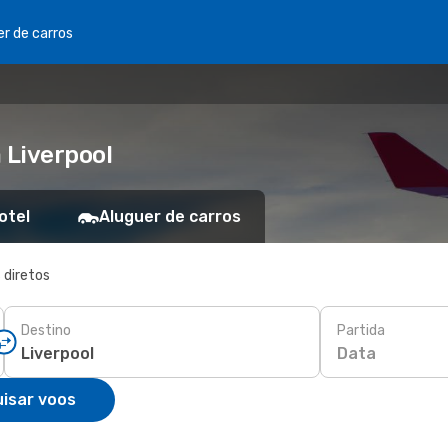
er de carros
 Liverpool
otel
Aluguer de carros
 diretos
Destino
Partida
Data
isar voos