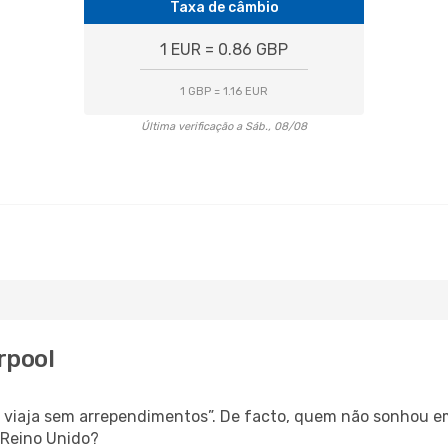
Taxa de câmbio
1 EUR = 0.86 GBP
1 GBP = 1.16 EUR
Última verificação a Sáb., 08/08
rpool
s, viaja sem arrependimentos”. De facto, quem não sonhou e
 Reino Unido?