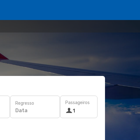
Passageiros
Regresso
Data
1