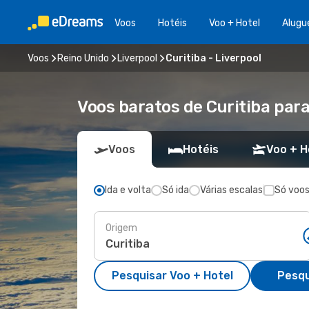
Voos
Hotéis
Voo + Hotel
Alugu
Voos
Reino Unido
Liverpool
Curitiba - Liverpool
Voos baratos de Curitiba para
Voos
Hotéis
Voo + H
Ida e volta
Só ida
Várias escalas
Só voos
Origem
Pesquisar Voo + Hotel
Pesqu