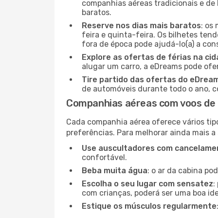
companhias aéreas tradicionais e de 
baratos.
Reserve nos dias mais baratos
: os
feira e quinta-feira. Os bilhetes ten
fora de época pode ajudá-lo(a) a co
Explore as ofertas de férias na ci
alugar um carro, a eDreams pode ofe
Tire partido das ofertas do eDrea
de automóveis durante todo o ano, co
Companhias aéreas com voos de C
Cada companhia aérea oferece vários tip
preferências. Para melhorar ainda mais a
Use auscultadores com cancelamen
confortável.
Beba muita água
: o ar da cabina po
Escolha o seu lugar com sensatez
:
com crianças, poderá ser uma boa ide
Estique os músculos regularmente