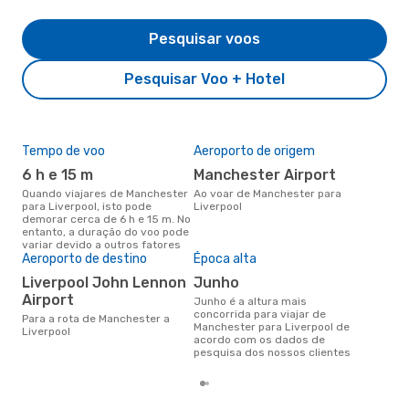
Pesquisar voos
Pesquisar Voo + Hotel
Tempo de voo
Aeroporto de origem
Pre
de 
6 h e 15 m
Manchester Airport
29
Quando viajares de Manchester
Ao voar de Manchester para
para Liverpool, isto pode
Liverpool
Um voo de Manchester para
demorar cerca de 6 h e 15 m. No
Liv
entanto, a duração do voo pode
cer
variar devido a outros fatores
dad
Aeroporto de destino
Época alta
mes
Liverpool John Lennon
junho
Airport
junho é a altura mais
concorrida para viajar de
Para a rota de Manchester a
Manchester para Liverpool de
Liverpool
acordo com os dados de
pesquisa dos nossos clientes