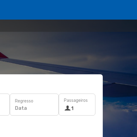
Passageiros
Regresso
Data
1