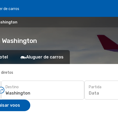
er de carros
ashington
a Washington
otel
Aluguer de carros
 diretos
Destino
Partida
Data
isar voos