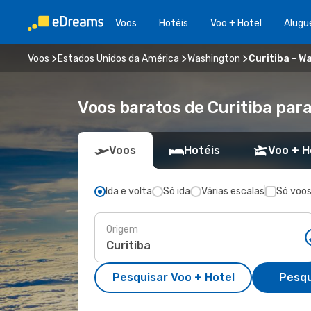
Voos
Hotéis
Voo + Hotel
Alugu
Voos
Estados Unidos da América
Washington
Curitiba - W
Voos baratos de Curitiba par
Voos
Hotéis
Voo + H
Ida e volta
Só ida
Várias escalas
Só voos
Origem
Pesquisar Voo + Hotel
Pesqu