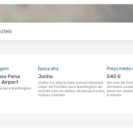
úteis
rigem
Época alta
Preço médio d
junho
540 €
 Airport
junho é a altura mais concorrida para
Um voo de Curitiba para Washington na
viajar de Curitiba para Washington de
eDreams custa
iba para Washington
acordo com os dados de pesquisa dos
base nos dados
nossos clientes
6 meses