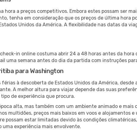
 hora a preços competitivos. Embora estes possam ser mais
nto, tenha em consideração que os preços de última hora p
Estados Unidos da América. A flexibilidade nas datas da v
 check-in online costuma abrir 24 a 48 horas antes da hora 
il uma semana antes do dia da partida com instruções para
ritiba para Washington
s férias à descoberta de Estados Unidos da América, desde 
ante. A melhor altura para viajar depende das suas preferê
 tipo de experiência que procura.
poca alta, mas também com um ambiente animado e mais ofert
s multidões, preços mais baixos em voos e alojamentos e 
vre possam estar limitadas devido às condições climatéricas
o uma experiência mais envolvente.