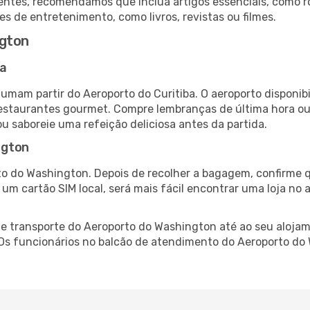
ntes, recomendamos que inclua artigos essenciais, como r
es de entretenimento, como livros, revistas ou filmes.
ngton
ba
tumam partir do Aeroporto do Curitiba. O aeroporto dispon
 restaurantes gourmet. Compre lembranças de última hora ou 
ou saboreie uma refeição deliciosa antes da partida.
ngton
o do Washington. Depois de recolher a bagagem, confirme q
e um cartão SIM local, será mais fácil encontrar uma loja n
 transporte do Aeroporto do Washington até ao seu alojame
. Os funcionários no balcão de atendimento do Aeroporto 