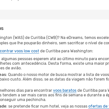
os
ington (WAS) de Curitiba (CWB)? Na eDreams, temos excelen
les que lhe pouparão dinheiro, sem sacrificar o nível de co
contrar voos low cost
de Curitiba para Washington:
 algumas pessoas esperem até ao último minuto para encont
hetes com antecedência. Desta forma, existe uma maior pr
tes de avião.
eas
: Quando o nosso motor de busca mostrar a lista de voos 
baixo custo. Além disso, se as datas da viagem não forem fi
 melhores dias para encontrar
voos baratos
de Curitiba para
es tendem a ser mais caros aos fins de semana e durante a é
 conseguir uma pechincha.
dade
: se pretende ficar num hotel, veja as nossas
ofertas de