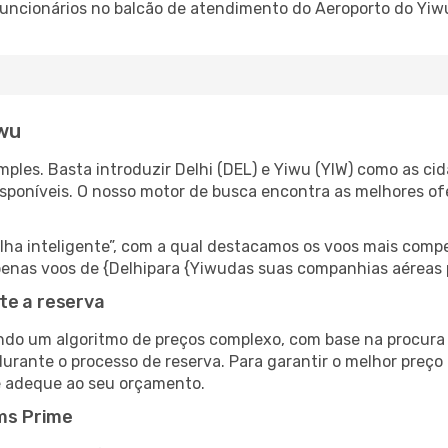
 funcionários no balcão de atendimento do Aeroporto do Y
iwu
les. Basta introduzir Delhi (DEL) e Yiwu (YIW) como as cid
isponíveis. O nosso motor de busca encontra as melhores o
 inteligente”, com a qual destacamos os voos mais compet
 apenas voos de {Delhipara {Yiwudas suas companhias aéreas 
te a reserva
do um algoritmo de preços complexo, com base na procura e
urante o processo de reserva. Para garantir o melhor preço 
e adeque ao seu orçamento.
ms Prime