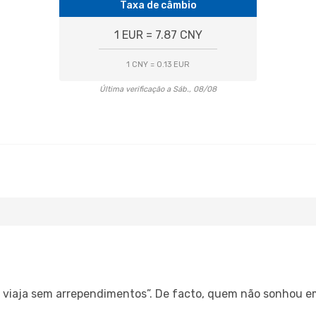
Taxa de câmbio
1 EUR = 7.87 CNY
1 CNY = 0.13 EUR
Última verificação a Sáb., 08/08
s, viaja sem arrependimentos”. De facto, quem não sonhou e