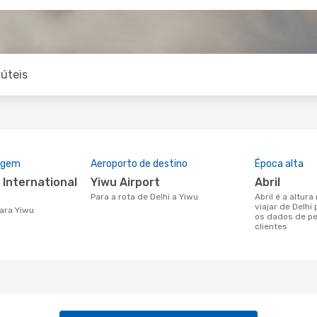
úteis
rigem
Aeroporto de destino
Época alta
Yiwu Airport
abril
Para a rota de Delhi a Yiwu
abril é a altura mais concorrida para
viajar de Delh
para Yiwu
os dados de p
clientes