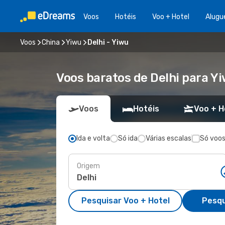
Voos
Hotéis
Voo + Hotel
Alugu
Voos
China
Yiwu
Delhi - Yiwu
Voos baratos de Delhi para Y
Voos
Hotéis
Voo + H
Ida e volta
Só ida
Várias escalas
Só voos
Origem
Pesquisar Voo + Hotel
Pesqu