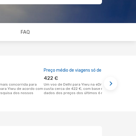
FAQ
Preço médio de viagens só de ida
A melhor al
422 €
janeiro
Um voo de Delhi para Yiwu na eDreams
janeiro é uma das melhores alturas
i para Yiwu de acordo com
custa cerca de 422 €, com base nos
para voar p
esquisa dos nossos
dados dos preços dos últimos 6 meses
Delhi de ac
nossos clie