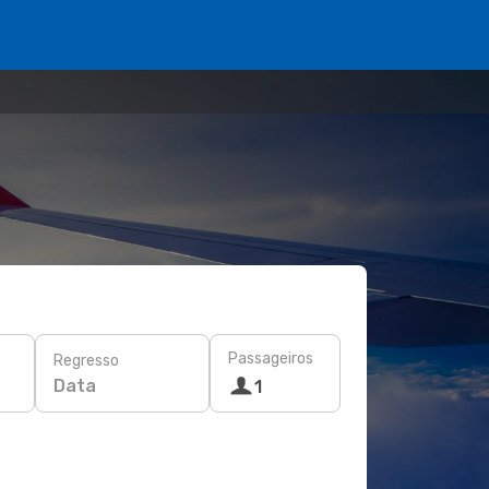
Passageiros
Regresso
Data
1