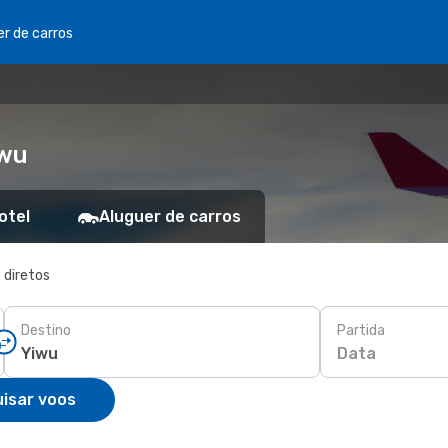
er de carros
iwu
otel
Aluguer de carros
 diretos
Destino
Partida
Data
isar voos