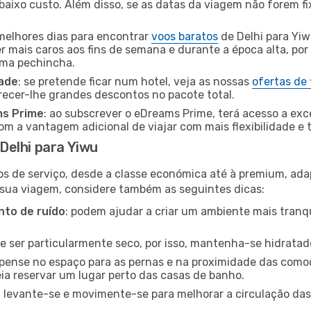
baixo custo. Além disso, se as datas da viagem não forem fi
 melhores dias para encontrar
voos baratos
de Delhi para Yiw
r mais caros aos fins de semana e durante a época alta, por
uma pechincha.
dade
: se pretende ficar num hotel, veja as nossas
ofertas de
recer-lhe grandes descontos no pacote total.
ms Prime
: ao subscrever o eDreams Prime, terá acesso a exc
m a vantagem adicional de viajar com mais flexibilidade e 
Delhi para Yiwu
os de serviço, desde a classe económica até à premium, ad
 sua viagem, considere também as seguintes dicas:
to de ruído
: podem ajudar a criar um ambiente mais tranqu
de ser particularmente seco, por isso, mantenha-se hidratad
 pense no espaço para as pernas e na proximidade das comod
ia reservar um lugar perto das casas de banho.
: levante-se e movimente-se para melhorar a circulação das