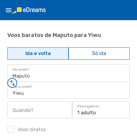
Voos baratos de Maputo para Yiwu
Ida e volta
Só ida
De onde?
Maputo
Para onde?
Yiwu
Passageiros
Quando?
1 adulto
Voos diretos