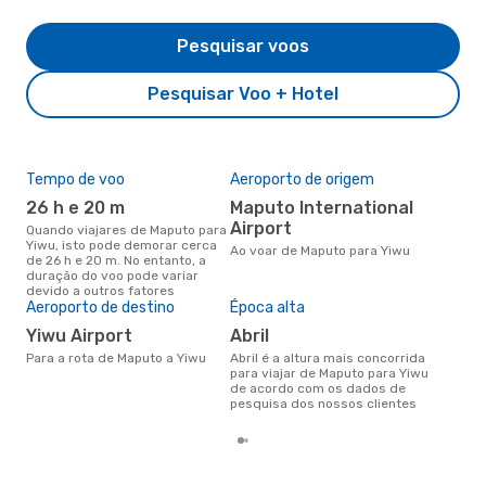
Pesquisar voos
Pesquisar Voo + Hotel
Tempo de voo
Aeroporto de origem
Pre
de 
26 h e 20 m
Maputo International
17
Airport
Quando viajares de Maputo para
Yiwu, isto pode demorar cerca
Um voo de Maputo para Yiwu na
Ao voar de Maputo para Yiwu
de 26 h e 20 m. No entanto, a
eDr
duração do voo pode variar
com
devido a outros fatores
dos
Aeroporto de destino
Época alta
Yiwu Airport
abril
Para a rota de Maputo a Yiwu
abril é a altura mais concorrida
para viajar de Maputo para Yiwu
de acordo com os dados de
pesquisa dos nossos clientes