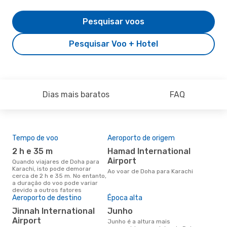
Pesquisar voos
Pesquisar Voo + Hotel
Dias mais baratos
FAQ
Tempo de voo
Aeroporto de origem
Pre
de 
2 h e 35 m
Hamad International
2
Airport
Quando viajares de Doha para
Karachi, isto pode demorar
Um voo de Doha para Karachi na
Ao voar de Doha para Karachi
cerca de 2 h e 35 m. No entanto,
eDr
a duração do voo pode variar
com
devido a outros fatores
dos
Aeroporto de destino
Época alta
Jinnah International
junho
Airport
junho é a altura mais