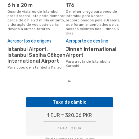
6 h e 20 m
176
j
Quando viajares de Istambul
O melhor preço para voos de
junho é a altura mais
para Karachi, isto pode demorar
Istambul para Karachi
conc
cerca de 6 h e 20 m. No entanto,
proporcionados pela eDreams,
Ist
a duração do voo pode variar
que foram encontrados pelos
com
devido a outros fatores
nossos clientes nos últimos 3
nos
dias
Pre
de 
Aeroportos de origem
Aeroporto de destino
25
Istanbul Airport,
Jinnah International
Um voo de Istambul para
Istanbul Sabiha Gökçen
Airport
Kar
International Airport
Para a rota de Istambul a
de 
Karachi
dos
Para voos de Istambul a Karachi
Taxa de câmbio
1 EUR = 320.06 PKR
1 PKR = 0 EUR