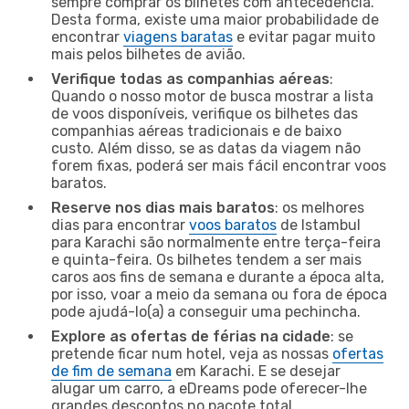
sempre comprar os bilhetes com antecedência.
Desta forma, existe uma maior probabilidade de
encontrar
viagens baratas
e evitar pagar muito
mais pelos bilhetes de avião.
Verifique todas as companhias aéreas
:
Quando o nosso motor de busca mostrar a lista
de voos disponíveis, verifique os bilhetes das
companhias aéreas tradicionais e de baixo
custo. Além disso, se as datas da viagem não
forem fixas, poderá ser mais fácil encontrar voos
baratos.
Reserve nos dias mais baratos
: os melhores
dias para encontrar
voos baratos
de Istambul
para Karachi são normalmente entre terça-feira
e quinta-feira. Os bilhetes tendem a ser mais
caros aos fins de semana e durante a época alta,
por isso, voar a meio da semana ou fora de época
pode ajudá-lo(a) a conseguir uma pechincha.
Explore as ofertas de férias na cidade
: se
pretende ficar num hotel, veja as nossas
ofertas
de fim de semana
em Karachi. E se desejar
alugar um carro, a eDreams pode oferecer-lhe
grandes descontos no pacote total.