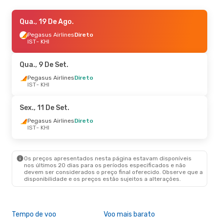
Ter., 18 De Ago.
Qua., 19 De Ago.
- Ter., 25 De Ago.
Pegasus Airlines
Pegasus Airlines
Direto
Direto
IST
IST
- KHI
- KHI
Pegasus Airlines
Direto
KHI
- IST
Qua., 9 De Set.
Pegasus Airlines
Direto
IST
- KHI
Sex., 11 De Set.
Pegasus Airlines
Direto
IST
- KHI
Os preços apresentados nesta página estavam disponíveis
nos últimos 20 dias para os períodos especificados e não
devem ser considerados o preço final oferecido. Observe que a
disponibilidade e os preços estão sujeitos a alterações.
Tempo de voo
Voo mais barato
Épo