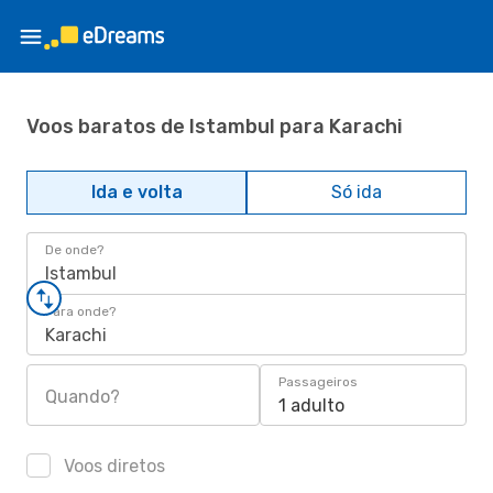
Voos baratos de Istambul para Karachi
Ida e volta
Só ida
De onde?
Istambul
Para onde?
Karachi
Passageiros
Quando?
1 adulto
Voos diretos