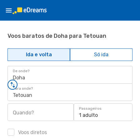
Voos baratos de Doha para Tetouan
Ida e volta
Só ida
De onde?
Doha
Para onde?
Tetouan
Passageiros
Quando?
1 adulto
Voos diretos