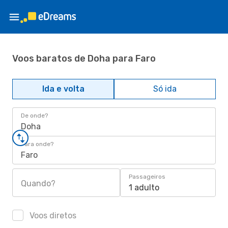
Voos baratos de Doha para Faro
Ida e volta
Só ida
De onde?
Doha
Para onde?
Faro
Passageiros
Quando?
1 adulto
Voos diretos