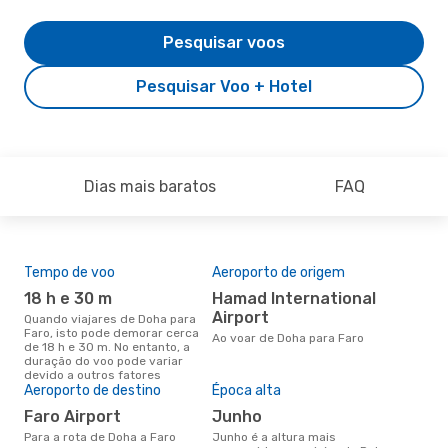
Pesquisar voos
Pesquisar Voo + Hotel
Dias mais baratos
FAQ
Tempo de voo
Aeroporto de origem
Pre
de 
18 h e 30 m
Hamad International
74
Airport
Quando viajares de Doha para
Faro, isto pode demorar cerca
Um voo de Doha para Faro na
Ao voar de Doha para Faro
de 18 h e 30 m. No entanto, a
eDr
duração do voo pode variar
com
devido a outros fatores
dos
Aeroporto de destino
Época alta
Faro Airport
junho
Para a rota de Doha a Faro
junho é a altura mais