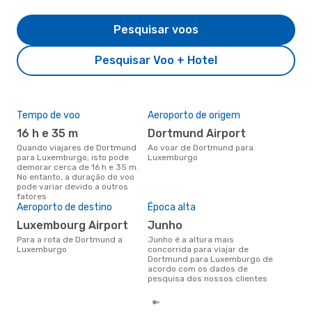
Pesquisar voos
Pesquisar Voo + Hotel
Tempo de voo
Aeroporto de origem
Pre
de 
16 h e 35 m
Dortmund Airport
4
Quando viajares de Dortmund
Ao voar de Dortmund para
para Luxemburgo, isto pode
Luxemburgo
Um voo de Dortmund para
demorar cerca de 16 h e 35 m.
Lux
No entanto, a duração do voo
cer
pode variar devido a outros
dad
fatores
mes
Aeroporto de destino
Época alta
Luxembourg Airport
junho
Para a rota de Dortmund a
junho é a altura mais
Luxemburgo
concorrida para viajar de
Dortmund para Luxemburgo de
acordo com os dados de
pesquisa dos nossos clientes