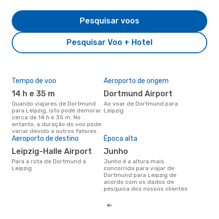
Pesquisar voos
Pesquisar Voo + Hotel
Tempo de voo
Aeroporto de origem
Pre
de 
14 h e 35 m
Dortmund Airport
12
Quando viajares de Dortmund
Ao voar de Dortmund para
para Leipzig, isto pode demorar
Leipzig
Um voo de Dortmund para
cerca de 14 h e 35 m. No
Lei
entanto, a duração do voo pode
de 
variar devido a outros fatores
dos
Aeroporto de destino
Época alta
Leipzig-Halle Airport
junho
Para a rota de Dortmund a
junho é a altura mais
Leipzig
concorrida para viajar de
Dortmund para Leipzig de
acordo com os dados de
pesquisa dos nossos clientes