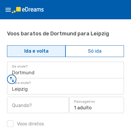
Voos baratos de Dortmund para Leipzig
Ida e volta
Só ida
De onde?
Dortmund
Para onde?
Leipzig
Passageiros
Quando?
1 adulto
Voos diretos