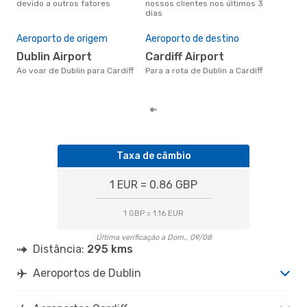
devido a outros fatores
nossos clientes nos últimos 3
Pre
dias
de 
21
Aeroporto de origem
Aeroporto de destino
Um voo de Dublin para Cardiff na
Dublin Airport
Cardiff Airport
eDr
com
Ao voar de Dublin para Cardiff
Para a rota de Dublin a Cardiff
dos
Taxa de câmbio
1 EUR = 0.86 GBP
1 GBP = 1.16 EUR
Última verificação a Dom., 09/08
Distância:
295 kms
Aeroportos de Dublin