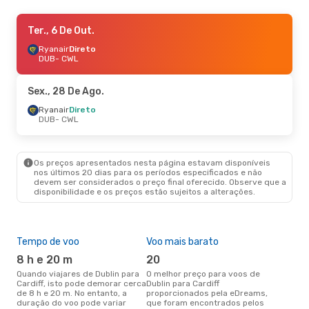
Ter., 25 De Ago.
Ter., 6 De Out.
- Qui., 27 De Ago.
Ryanair
Ryanair
Direto
Direto
DUB
DUB
- CWL
- CWL
Ryanair
Direto
CWL
- DUB
Sex., 28 De Ago.
Qui., 10 De Set.
Ryanair
Direto
- Sáb., 12 De Set.
DUB
- CWL
Ryanair
Direto
DUB
- CWL
Ryanair
Direto
CWL
- DUB
Os preços apresentados nesta página estavam disponíveis
nos últimos 20 dias para os períodos especificados e não
devem ser considerados o preço final oferecido. Observe que a
disponibilidade e os preços estão sujeitos a alterações.
Tempo de voo
Voo mais barato
Épo
8 h e 20 m
20
ab
Quando viajares de Dublin para
O melhor preço para voos de
abril é a altura mais concorrida
Cardiff, isto pode demorar cerca
Dublin para Cardiff
para
de 8 h e 20 m. No entanto, a
proporcionados pela eDreams,
de 
duração do voo pode variar
que foram encontrados pelos
pes