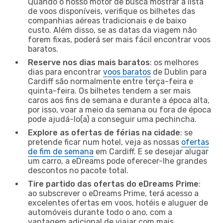
Quando o nosso motor de busca mostrar a lista
de voos disponíveis, verifique os bilhetes das
companhias aéreas tradicionais e de baixo
custo. Além disso, se as datas da viagem não
forem fixas, poderá ser mais fácil encontrar voos
baratos.
Reserve nos dias mais baratos
: os melhores
dias para encontrar
voos baratos
de Dublin para
Cardiff são normalmente entre terça-feira e
quinta-feira. Os bilhetes tendem a ser mais
caros aos fins de semana e durante a época alta,
por isso, voar a meio da semana ou fora de época
pode ajudá-lo(a) a conseguir uma pechincha.
Explore as ofertas de férias na cidade
: se
pretende ficar num hotel, veja as nossas
ofertas
de fim de semana
em Cardiff. E se desejar alugar
um carro, a eDreams pode oferecer-lhe grandes
descontos no pacote total.
Tire partido das ofertas do eDreams Prime
:
ao subscrever o eDreams Prime, terá acesso a
excelentes ofertas em voos, hotéis e aluguer de
automóveis durante todo o ano, com a
vantagem adicional de viajar com mais