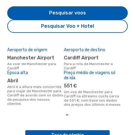
Pesquisar voos
Pesquisar Voo + Hotel
Aeroporto de origem
Aeroporto de destino
A m
res
Manchester Airport
Cardiff Airport
ju
Ao voar de Manchester para
Para a rota de Manchester a
Cardiff
Cardiff
março é uma das melhores
Época alta
Preço médio de viagens só
altu
de ida
com
abril
aco
551 €
nos
abril é a altura mais concorrida
para viajar de Manchester para
Um voo de Manchester para
Cardiff de acordo com os dados
Cardiff na eDreams custa cerca
de pesquisa dos nossos
de 551 €, com base nos dados
clientes
dos preços dos últimos 6 meses