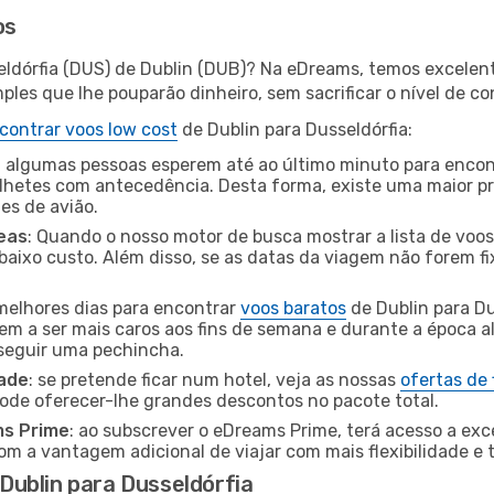
os
eldórfia (DUS) de Dublin (DUB)? Na eDreams, temos excelent
les que lhe pouparão dinheiro, sem sacrificar o nível de co
contrar voos low cost
de Dublin para Dusseldórfia:
 algumas pessoas esperem até ao último minuto para encont
hetes com antecedência. Desta forma, existe uma maior pr
tes de avião.
eas
: Quando o nosso motor de busca mostrar a lista de voos 
baixo custo. Além disso, se as datas da viagem não forem fi
 melhores dias para encontrar
voos baratos
de Dublin para Du
dem a ser mais caros aos fins de semana e durante a época al
nseguir uma pechincha.
dade
: se pretende ficar num hotel, veja as nossas
ofertas de
pode oferecer-lhe grandes descontos no pacote total.
ms Prime
: ao subscrever o eDreams Prime, terá acesso a exc
m a vantagem adicional de viajar com mais flexibilidade e 
ublin para Dusseldórfia