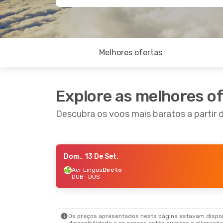
Melhores ofertas
Explore as melhores o
Descubra os voos mais baratos a partir d
Dom., 13 De Set.
Ter., 18 De Ago.
- Ter., 25 De Ago.
Sex., 18
Aer Lingus
Direto
DUB
- DUS
Aer Lingus
Direto
Aer Li
DUB
- DUS
DUB
- 
Ryanair
Direto
Aer Li
DUS
- DUB
DUS
- 
Os preços apresentados nesta página estavam disponí