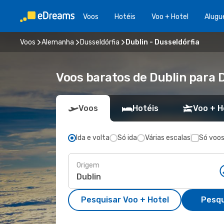
Voos
Hotéis
Voo + Hotel
Alugu
Voos
Alemanha
Dusseldórfia
Dublin - Dusseldórfia
Voos baratos de Dublin para 
Voos
Hotéis
Voo + H
Ida e volta
Só ida
Várias escalas
Só voos
Origem
Pesquisar Voo + Hotel
Pesqu