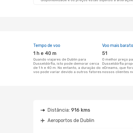
disponibilidade e os preços estão sujeitos a alteraçõe
Tempo de voo
Voo mais barat
1 h e 40 m
51
Quando viajares de Dublin para
O melhor preço para voos de Dublin para
Dusseldórfia, isto pode demorar cerca
Dusseldórfia prop
de 1 h e 40 m. No entanto, a duração do
eDreams, que for
voo pode variar devido a outros fatores
nossos clientes n
Distância:
916 kms
Aeroportos de Dublin