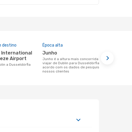
e destino
Época alta
Companhia
nesta rota
junho
Aer Ling
eeze Airport
junho é a altura mais concorrida para
viajar de Dublin para Dusseldórfia de
Companhias aéreas que viajam de
ublin a Dusseldórfia
acordo com os dados de pesquisa dos
Dublin para 
nossos clientes