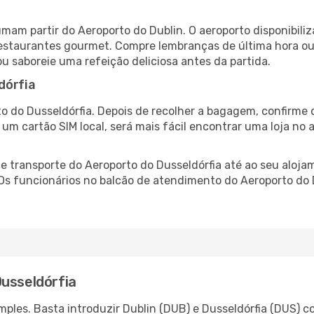
tumam partir do Aeroporto do Dublin. O aeroporto disponibi
 restaurantes gourmet. Compre lembranças de última hora ou 
ou saboreie uma refeição deliciosa antes da partida.
dórfia
o do Dusseldórfia. Depois de recolher a bagagem, confirme 
e um cartão SIM local, será mais fácil encontrar uma loja n
 transporte do Aeroporto do Dusseldórfia até ao seu alojam
 Os funcionários no balcão de atendimento do Aeroporto do
Dusseldórfia
ples. Basta introduzir Dublin (DUB) e Dusseldórfia (DUS) co