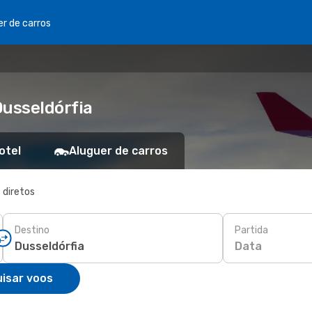
er de carros
Dusseldórfia
otel
Aluguer de carros
 diretos
Destino
Partida
Data
isar voos