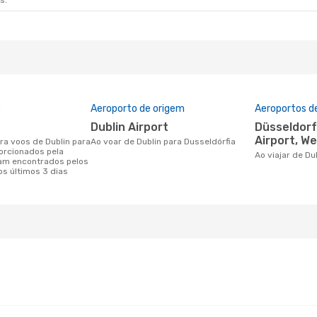
s.
o
Aeroporto de origem
Aeroportos d
Dublin Airport
Düsseldorf International
Airport, W
Ao voar de Dublin para Dusseldórfia
orcionados pela
Ao viajar de D
am encontrados pelos
os últimos 3 dias