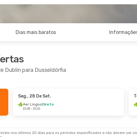
Dias mais baratos
Informações
fertas
e Dublin para Dusseldórfia
Seg., 28 De Set.
T
 De Set.
- Dom., 20 De Set.
Ter., 6 De Out.
- T
Aer Lingus
Direto
DUB
- DUS
ngus
Direto
Aer Lingus
Direto
DUS
DUB
- DUS
ngus
Direto
Aer Lingus
Direto
DUB
DUS
- DUB
veis nos últimos 20 dias para os períodos especificados e não devem ser con