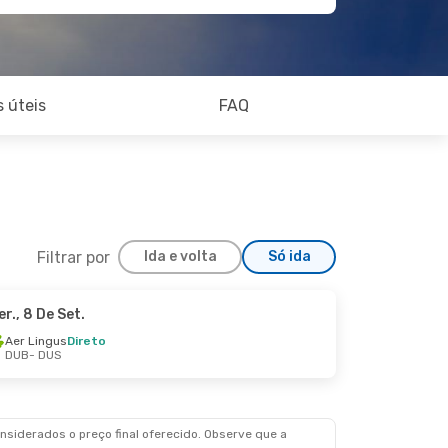
 úteis
FAQ
Filtrar por
Ida e volta
Só ida
er., 8 De Set.
er., 13 De Out.
Aer Lingus
Direto
DUB
- DUS
siderados o preço final oferecido. Observe que a