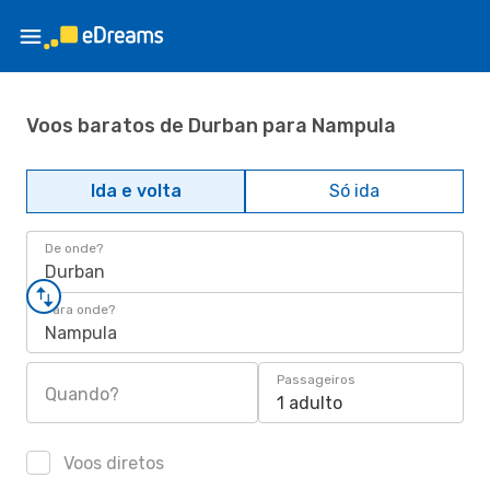
Voos baratos de Durban para Nampula
Ida e volta
Só ida
De onde?
Durban
Para onde?
Nampula
Passageiros
Quando?
1 adulto
Voos diretos