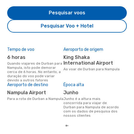
Pesquisar voos
Pesquisar Voo + Hotel
Tempo de voo
Aeroporto de origem
Pre
de 
6 horas
King Shaka
7
International Airport
Quando viajares de Durban para
Nampula, isto pode demorar
Um voo de Durban para Nampula
Ao voar de Durban para Nampula
cerca de 6 horas. No entanto, a
na 
duração do voo pode variar
€, 
devido a outros fatores
pre
Aeroporto de destino
Época alta
Nampula Airport
junho
Para a rota de Durban a Nampula
junho é a altura mais
concorrida para viajar de
Durban para Nampula de acordo
com os dados de pesquisa dos
nossos clientes