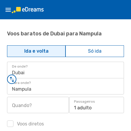
Voos baratos de Dubai para Nampula
Ida e volta
Só ida
De onde?
Dubai
Para onde?
Nampula
Passageiros
Quando?
1 adulto
Voos diretos