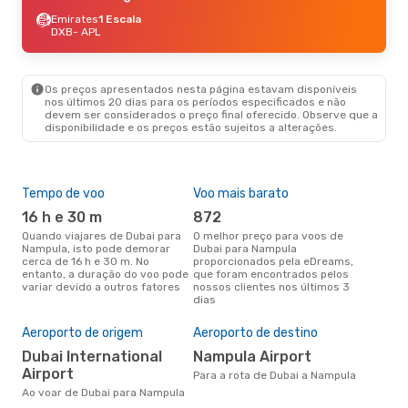
Emirates
1 Escala
DXB
- APL
Os preços apresentados nesta página estavam disponíveis
nos últimos 20 dias para os períodos especificados e não
devem ser considerados o preço final oferecido. Observe que a
disponibilidade e os preços estão sujeitos a alterações.
Tempo de voo
Voo mais barato
Épo
16 h e 30 m
872
j
Quando viajares de Dubai para
O melhor preço para voos de
junho é a altura mais
Nampula, isto pode demorar
Dubai para Nampula
conc
cerca de 16 h e 30 m. No
proporcionados pela eDreams,
par
entanto, a duração do voo pode
que foram encontrados pelos
dad
variar devido a outros fatores
nossos clientes nos últimos 3
clie
dias
A m
res
Aeroporto de origem
Aeroporto de destino
j
Dubai International
Nampula Airport
julho é uma das melhores
Airport
alt
Para a rota de Dubai a Nampula
com
Ao voar de Dubai para Nampula
com