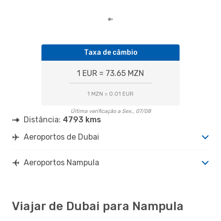
clie
Taxa de câmbio
1 EUR = 73.65 MZN
1 MZN = 0.01 EUR
Última verificação a Sex., 07/08
Distância:
4793 kms
Aeroportos de Dubai
Aeroportos Nampula
Viajar de Dubai para Nampula