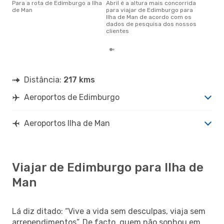
Para a rota de Edimburgo a Ilha
abril é a altura mais concorrida
agosto é uma das melhores
de Man
para viajar de Edimburgo para
altu
Ilha de Man de acordo com os
Man
dados de pesquisa dos nossos
de 
clientes
dos
Distância:
217 kms
Aeroportos de Edimburgo
Aeroportos Ilha de Man
Viajar de Edimburgo para Ilha de
Man
Lá diz ditado: “Vive a vida sem desculpas, viaja sem
arrependimentos”. De facto, quem não sonhou em