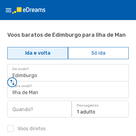
Voos baratos de Edimburgo para Ilha de Man
Ida e volta
Só ida
De onde?
Edimburgo
Para onde?
Ilha de Man
Passageiros
Quando?
1 adulto
Voos diretos