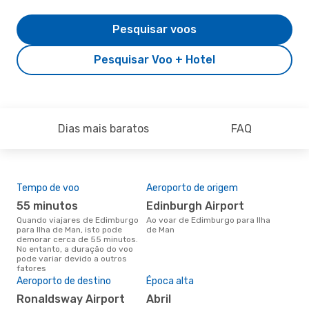
Pesquisar voos
Pesquisar Voo + Hotel
Dias mais baratos
FAQ
Tempo de voo
Aeroporto de origem
Com
ope
55 minutos
Edinburgh Airport
B
Quando viajares de Edimburgo
Ao voar de Edimburgo para Ilha
para Ilha de Man, isto pode
de Man
Companhias aéreas que viajam
demorar cerca de 55 minutos.
de 
No entanto, a duração do voo
pode variar devido a outros
fatores
A m
Aeroporto de destino
Época alta
res
Ronaldsway Airport
abril
s