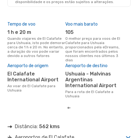
disponibilidade e os preços estão sujeitos a alterações.
Tempo de voo
Voo mais barato
Épo
1 h e 20 m
105
j
Quando viajares de El Calafate
O melhor preço para voos de El
junho é a altura mais
para Ushuaia, isto pode demorar
Calafate para Ushuaia
conc
cerca de 1 h e 20 m. No entanto,
proporcionados pela eDreams,
Cal
a duração do voo pode variar
que foram encontrados pelos
aco
devido a outros fatores
nossos clientes nos últimos 3
pes
dias
Pre
de 
Aeroporto de origem
Aeroporto de destino
15
El Calafate
Ushuaia - Malvinas
International Airport
Argentinas
Um voo de El Calafate para
Ush
International Airport
Ao voar de El Calafate para
cer
Ushuaia
Para a rota de El Calafate a
dad
Ushuaia
mes
Distância:
562 kms
Aeroportos de El Calafate