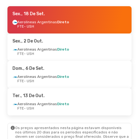
Sáb., 22 De Ago.
Sex., 18 De Set.
- Dom., 23 De Ago.
Aerolineas Argentinas
Aerolineas Argentinas
Direto
Direto
FTE
FTE
- USH
- USH
Aerolineas Argentinas
Direto
USH
- FTE
Sex., 2 De Out.
Sáb., 29 De Ago.
Aerolineas Argentinas
- Dom., 30 De Ago.
Direto
FTE
- USH
Aerolineas Argentinas
Direto
FTE
- USH
Aerolineas Argentinas
Direto
Dom., 6 De Set.
USH
- FTE
Aerolineas Argentinas
Direto
FTE
- USH
Ter., 13 De Out.
Aerolineas Argentinas
Direto
FTE
- USH
Os preços apresentados nesta página estavam disponíveis
nos últimos 20 dias para os períodos especificados e não
devem ser considerados o preço final oferecido. Observe que a