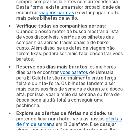
sempre comprar os bilhetes com antecedência.
Desta forma, existe uma maior probabilidade de
encontrar
viagens baratas
e evitar pagar muito
mais pelos bilhetes de avião.
Verifique todas as companhias aéreas
:
Quando o nosso motor de busca mostrar a lista
de voos disponíveis, verifique os bilhetes das
companhias aéreas tradicionais e de baixo
custo. Além disso, se as datas da viagem não
forem fixas, poderá ser mais fácil encontrar voos
baratos.
Reserve nos dias mais baratos
: os melhores
dias para encontrar
voos baratos
de Ushuaia
para El Calafate são normalmente entre terça-
feira e quinta-feira. Os bilhetes tendem a ser
mais caros aos fins de semana e durante a época
alta, por isso, voar a meio da semana ou fora de
época pode ajudá-lo(a) a conseguir uma
pechincha.
Explore as ofertas de férias na cidade
: se
pretende ficar num hotel, veja as nossas
ofertas
de fim de semana
em El Calafate. E se desejar
alugar um carro, a eDreams pode oferecer-lhe