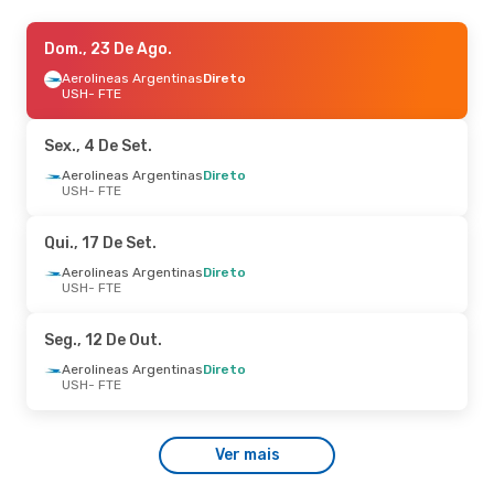
Sex., 4 De Set.
Dom., 23 De Ago.
- Dom., 6 De Set.
Aerolineas Argentinas
Aerolineas Argentinas
Direto
Direto
USH
USH
- FTE
- FTE
Aerolineas Argentinas
Direto
FTE
- USH
Sex., 4 De Set.
Aerolineas Argentinas
Direto
USH
- FTE
Qui., 17 De Set.
Aerolineas Argentinas
Direto
USH
- FTE
Seg., 12 De Out.
Aerolineas Argentinas
Direto
USH
- FTE
Ver mais