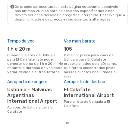
Os preços apresentados nesta página estavam disponíveis
nos últimos 20 dias para os períodos especificados e não
devem ser considerados o preço final oferecido. Observe que a
disponibilidade e os preços estão sujeitos a alterações.
Tempo de voo
Voo mais barato
Épo
1 h e 20 m
105
ab
Quando viajares de Ushuaia
O melhor preço para voos de
abril é a altura mais concorrida
para El Calafate, isto pode
Ushuaia para El Calafate
para
demorar cerca de 1 h e 20 m. No
proporcionados pela eDreams,
Cal
entanto, a duração do voo pode
que foram encontrados pelos
dad
variar devido a outros fatores
nossos clientes nos últimos 3
clie
dias
Pre
de 
Aeroporto de origem
Aeroporto de destino
13
Ushuaia - Malvinas
El Calafate
Argentinas
International Airport
Um voo de Ushuaia para El
Cal
International Airport
Para a rota de Ushuaia a El
cer
Calafate
Ao voar de Ushuaia para El
dad
Calafate
mes