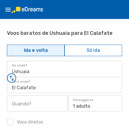
Voos baratos de Ushuaia para El Calafate
Ida e volta
Só ida
De onde?
Ushuaia
Para onde?
El Calafate
Passageiros
Quando?
1 adulto
Voos diretos