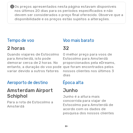
AMS
- STO
Os preços apresentados nesta página estavam disponíveis
nos últimos 20 dias para os períodos especificados e não
devem ser considerados o preço final oferecido. Observe que a
disponibilidade e os preços estão sujeitos a alterações.
Tempo de voo
Voo mais barato
Com
ope
2 horas
32
S
Quando viajares de Estocolmo
O melhor preço para voos de
para Amsterdã, isto pode
Estocolmo para Amsterdã
Companhias aéreas que viajam
demorar cerca de 2 horas. No
proporcionados pela eDreams,
de 
entanto, a duração do voo pode
que foram encontrados pelos
variar devido a outros fatores
nossos clientes nos últimos 3
dias
A m
Aeroporto de destino
Época alta
res
Amsterdam Airport
junho
m
Schiphol
junho é a altura mais
janeiro é uma das melhores
concorrida para viajar de
Para a rota de Estocolmo a
altu
Estocolmo para Amsterdã de
Amsterdã
Ams
acordo com os dados de
Est
pesquisa dos nossos clientes
dad