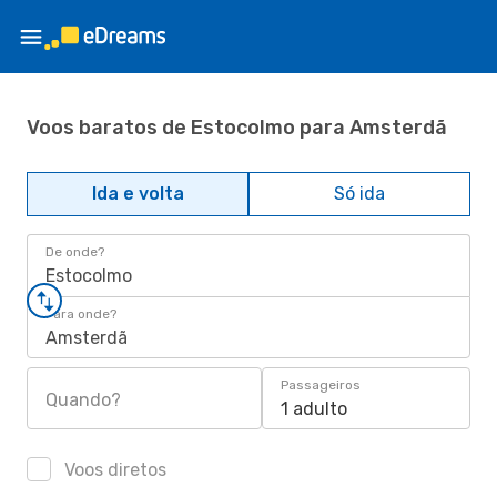
Voos baratos de Estocolmo para Amsterdã
Ida e volta
Só ida
De onde?
Estocolmo
Para onde?
Amsterdã
Passageiros
Quando?
1 adulto
Voos diretos