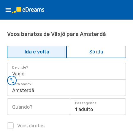
Voos baratos de Växjö para Amsterdã
Ida e volta
Só ida
De onde?
Växjö
Para onde?
Amsterdã
Passageiros
Quando?
1 adulto
Voos diretos