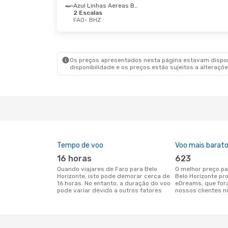
Azul Linhas Aereas Brasileiras
Ter., 6 De Out.
- Qua., 7 De Out.
Qui., 1 
2 Escalas
FAO
- BHZ
TAP Portugal
1 Escala
FAO
- BHZ
2 Esc
Klm Royal Dutch Airlines
FAO
- 
2 Escalas
BHZ
- FAO
2 Esc
BHZ
- 
Os preços apresentados nesta página estavam disponí
disponibilidade e os preços estão sujeitos a alteraçõe
Tempo de voo
Voo mais barat
16 horas
623
Quando viajares de Faro para Belo
O melhor preço para voos de Faro para
Horizonte, isto pode demorar cerca de
Belo Horizonte pr
16 horas. No entanto, a duração do voo
eDreams, que for
pode variar devido a outros fatores
nossos clientes n