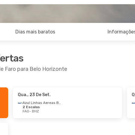
Dias mais baratos
Informações
fertas
de Faro para Belo Horizonte
Qua., 23 De Set.
Q
 De Set.
- Seg., 21 De Set.
Qui., 3 De Set.
- Qu
Azul Linhas Aereas Brasileiras
2 Escalas
rtugal
1 Escala
TAP Portugal
1 Esc
FAO
- BHZ
BHZ
FAO
- BHZ
rtugal
1 Escala
TAP Portugal
1 Esc
FAO
BHZ
- FAO