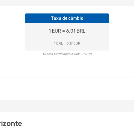
Taxa de câmbio
1 EUR = 6.01 BRL
1 BRL = 0.17 EUR
Última verificação a Sex., 07/08
rizonte