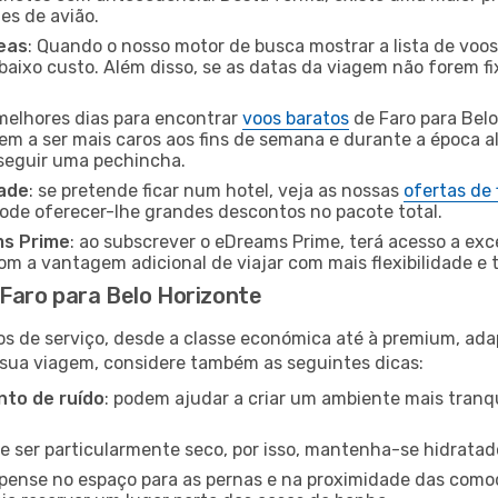
tes de avião.
eas
: Quando o nosso motor de busca mostrar a lista de voos 
baixo custo. Além disso, se as datas da viagem não forem fi
 melhores dias para encontrar
voos baratos
de Faro para Bel
dem a ser mais caros aos fins de semana e durante a época al
nseguir uma pechincha.
dade
: se pretende ficar num hotel, veja as nossas
ofertas de
pode oferecer-lhe grandes descontos no pacote total.
ms Prime
: ao subscrever o eDreams Prime, terá acesso a exc
m a vantagem adicional de viajar com mais flexibilidade e 
Faro para Belo Horizonte
os de serviço, desde a classe económica até à premium, ad
 sua viagem, considere também as seguintes dicas:
to de ruído
: podem ajudar a criar um ambiente mais tranqu
de ser particularmente seco, por isso, mantenha-se hidratad
 pense no espaço para as pernas e na proximidade das comod