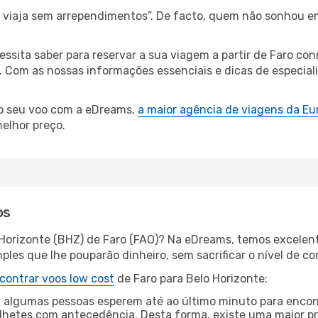
s, viaja sem arrependimentos”. De facto, quem não sonhou e
cessita saber para reservar a sua viagem a partir de Faro 
Com as nossas informações essenciais e dicas de especialis
 o seu voo com a eDreams,
a maior agência de viagens da Eu
elhor preço.
os
 Horizonte (BHZ) de Faro (FAO)? Na eDreams, temos excelent
les que lhe pouparão dinheiro, sem sacrificar o nível de co
contrar voos low cost
de Faro para Belo Horizonte:
 algumas pessoas esperem até ao último minuto para encont
hetes com antecedência. Desta forma, existe uma maior pr