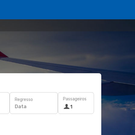
Passageiros
Regresso
Data
1