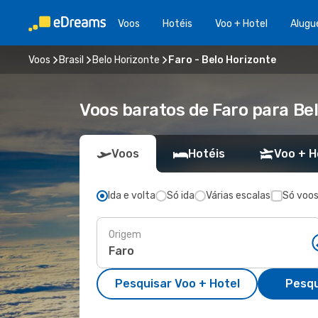
Voos
Hotéis
Voo + Hotel
Alugu
Voos
Brasil
Belo Horizonte
Faro - Belo Horizonte
Voos baratos de Faro para Be
Voos
Hotéis
Voo + H
Ida e volta
Só ida
Várias escalas
Só voos
Origem
Pesquisar Voo + Hotel
Pesqu