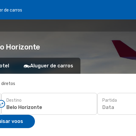
er de carros
lo Horizonte
otel
Aluguer de carros
 diretos
Destino
Partida
Data
isar voos