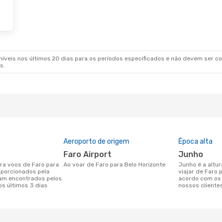
De Out.
- Seg., 5 De Out.
Azul Linhas Aereas Brasileiras
alas
BHZ
Azul Linhas Aereas Brasileiras
alas
FAO
veis nos últimos 20 dias para os períodos especificados e não devem ser con
s.
o
Aeroporto de origem
Época alta
Faro Airport
junho
Ao voar de Faro para Belo Horizonte
junho é a altura mais concorrida para
oporcionados pela
viajar de Faro 
am encontrados pelos
acordo com os
os últimos 3 dias
nossos cliente