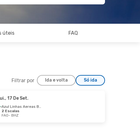
 úteis
FAQ
Filtrar por
Ida e volta
Só ida
ui., 17 De Set.
i., 10 De Set.
Azul Linhas Aereas Brasileiras
2 Escalas
ala
FAO
- BHZ
ala