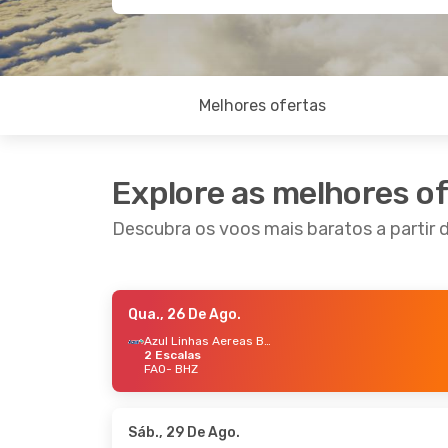
Melhores ofertas
Explore as melhores o
Descubra os voos mais baratos a partir 
Qua., 26 De Ago.
Qui., 20 De Ago.
- Qua., 26 De Ago.
Seg., 14
Azul Linhas Aereas Brasileiras
2 Escalas
TAP Portugal
1 Escala
TAP Po
FAO
- BHZ
FAO
- BHZ
FAO
- 
TAP Portugal
1 Escala
TAP Po
BHZ
- FAO
BHZ
- 
Sáb., 29 De Ago.