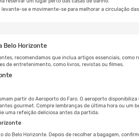
ia reservar um lugar perto das casas de banho.
: levante-se e movimente-se para melhorar a circulação das
a Belo Horizonte
ntes, recomendamos que inclua artigos essenciais, como r
es de entretenimento, como livros, revistas ou filmes.
onte
tumam partir do Aeroporto do Faro. O aeroporto disponibil
urantes gourmet. Compre lembranças de última hora ou um bes
ie uma refeição deliciosa antes da partida.
orizonte
o do Belo Horizonte. Depois de recolher a bagagem, confirm