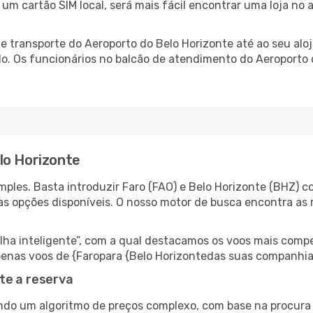
e um cartão SIM local, será mais fácil encontrar uma loja n
 transporte do Aeroporto do Belo Horizonte até ao seu aloj
do. Os funcionários no balcão de atendimento do Aeroport
lo Horizonte
ples. Basta introduzir Faro (FAO) e Belo Horizonte (BHZ) co
as opções disponíveis. O nosso motor de busca encontra as 
 inteligente”, com a qual destacamos os voos mais compet
 apenas voos de {Faropara {Belo Horizontedas suas companhia
te a reserva
do um algoritmo de preços complexo, com base na procura e