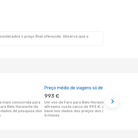
siderados o preço final oferecido. Observe que a
Preço médio de viagens só de ida
A melhor al
993 €
dezemb
Um voo de Faro para Belo Horizonte na
abril é uma das melhores alturas para
para Belo Horizonte de
eDreams custa cerca de 993 €, com
voar para Be
 dados de pesquisa dos
base nos dados dos preços dos últimos
em Faro de 
s
6 meses
dos nossos 