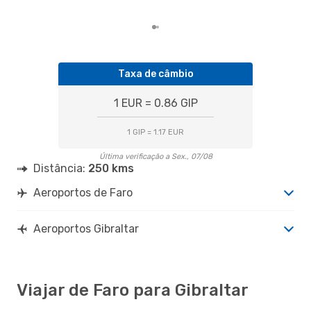
clie
Taxa de câmbio
1 EUR = 0.86 GIP
1 GIP = 1.17 EUR
Última verificação a Sex., 07/08
Distância:
250 kms
Aeroportos de Faro
Aeroportos Gibraltar
Viajar de Faro para Gibraltar