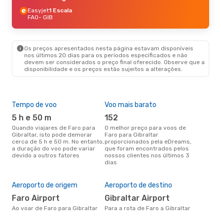
Easyjet
1 Escala
FAO
- GIB
Os preços apresentados nesta página estavam disponíveis
nos últimos 20 dias para os períodos especificados e não
devem ser considerados o preço final oferecido. Observe que a
disponibilidade e os preços estão sujeitos a alterações.
Tempo de voo
Voo mais barato
Épo
5 h e 50 m
152
j
Quando viajares de Faro para
O melhor preço para voos de
junho é a altura mais
Gibraltar, isto pode demorar
Faro para Gibraltar
conc
cerca de 5 h e 50 m. No entanto,
proporcionados pela eDreams,
par
a duração do voo pode variar
que foram encontrados pelos
dad
devido a outros fatores
nossos clientes nos últimos 3
clie
dias
A m
res
Aeroporto de origem
Aeroporto de destino
a
fevereiro é uma das melhores
Faro Airport
Gibraltar Airport
altu
Ao voar de Faro para Gibraltar
Para a rota de Faro a Gibraltar
com
com