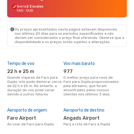
Iberia
2 Escalas
FAO
- OUD
Os preços apresentados nesta página estavam disponíveis
nos últimos 20 dias para os períodos especificados e não
devem ser considerados o preço final oferecido. Observe que a
disponibilidade e os preços estão sujeitos a alterações.
Tempo de voo
Voo mais barato
Épo
22 h e 25 m
977
ab
Quando viajares de Faro para
O melhor preço para voos de
abril é a altura mais concorrida
Oujda, isto pode demorar cerca
Faro para Oujda proporcionados
para
de 22 h e 25 m. No entanto, a
pela eDreams, que foram
de 
duração do voo pode variar
encontrados pelos nossos
pes
devido a outros fatores
clientes nos últimos 3 dias
A m
res
Aeroporto de origem
Aeroporto de destino
a
Faro Airport
Angads Airport
junho é uma das melhores
altu
Ao voar de Faro para Oujda
Para a rota de Faro a Oujda
com
com