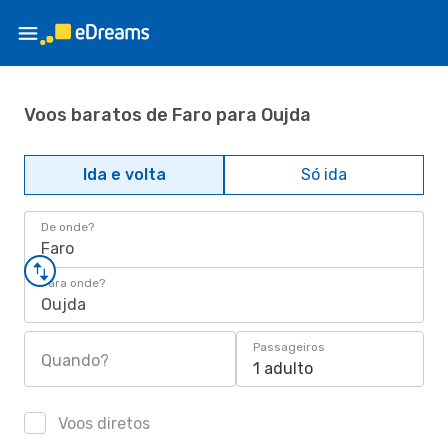
Voos baratos de Faro para Oujda
Ida e volta
Só ida
De onde?
Faro
Para onde?
Oujda
Passageiros
Quando?
1 adulto
Voos diretos