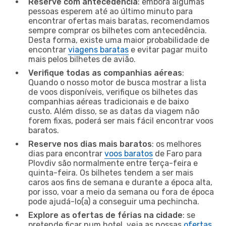
Reserve com antecedência
: embora algumas
pessoas esperem até ao último minuto para
encontrar ofertas mais baratas, recomendamos
sempre comprar os bilhetes com antecedência.
Desta forma, existe uma maior probabilidade de
encontrar
viagens baratas
e evitar pagar muito
mais pelos bilhetes de avião.
Verifique todas as companhias aéreas
:
Quando o nosso motor de busca mostrar a lista
de voos disponíveis, verifique os bilhetes das
companhias aéreas tradicionais e de baixo
custo. Além disso, se as datas da viagem não
forem fixas, poderá ser mais fácil encontrar voos
baratos.
Reserve nos dias mais baratos
: os melhores
dias para encontrar
voos baratos
de Faro para
Plovdiv são normalmente entre terça-feira e
quinta-feira. Os bilhetes tendem a ser mais
caros aos fins de semana e durante a época alta,
por isso, voar a meio da semana ou fora de época
pode ajudá-lo(a) a conseguir uma pechincha.
Explore as ofertas de férias na cidade
: se
pretende ficar num hotel, veja as nossas
ofertas