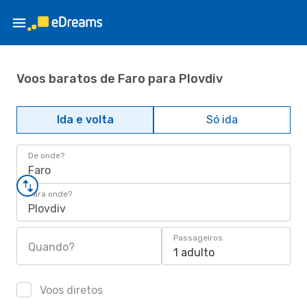
Voos baratos de Faro para Plovdiv
Ida e volta
Só ida
De onde?
Faro
Para onde?
Plovdiv
Passageiros
Quando?
1 adulto
Voos diretos