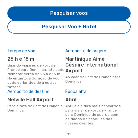
Pesquisar voos
Pesquisar Voo + Hotel
Tempo de voo
Aeroporto de origem
Pre
de 
25 h e 15 m
Martinique Aimé
5
Césaire International
Quando viajares de Fort de
France para Dominica, isto pode
Airport
Um voo de Fort de France para
demorar cerca de 25 h e 15 m.
Dom
Ao voar de Fort de France para
No entanto, a duração do voo
cer
Dominica
pode variar devido a outros
dad
fatores
mes
Aeroporto de destino
Época alta
Melville Hall Airport
abril
Para a rota de Fort de France a
abril é a altura mais concorrida
Dominica
para viajar de Fort de France
para Dominica de acordo com
os dados de pesquisa dos
nossos clientes