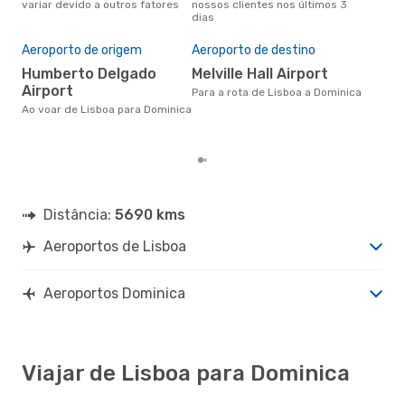
variar devido a outros fatores
nossos clientes nos últimos 3
clie
dias
A m
res
Aeroporto de origem
Aeroporto de destino
d
Humberto Delgado
Melville Hall Airport
julho é uma das melhores
Airport
altu
Para a rota de Lisboa a Dominica
com
Ao voar de Lisboa para Dominica
aco
nos
Distância:
5690 kms
Aeroportos de Lisboa
Aeroportos Dominica
Viajar de Lisboa para Dominica