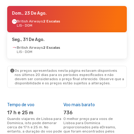
Qua., 16 De Set.
Dom., 23 De Ago.
- Qua., 23 De Set.
British Airways
British Airways
2 Escalas
2 Escalas
LIS
LIS
- DOM
- DOM
InterCaribbean Airways
2 Escalas
DOM
- LIS
Seg., 31 De Ago.
Seg., 19 De Out.
British Airways
2 Escalas
- Seg., 26 De Out.
LIS
- DOM
Air France
2 Escalas
LIS
- DOM
Windward Island Airways
2 Escalas
DOM
- LIS
Os preços apresentados nesta página estavam disponíveis
nos últimos 20 dias para os períodos especificados e não
devem ser considerados o preço final oferecido. Observe que a
Seg., 24 De Ago.
- Ter., 1 De Set.
disponibilidade e os preços estão sujeitos a alterações.
Air France
2 Escalas
LIS
- DOM
Windward Island Airways
2 Escalas
DOM
- LIS
Tempo de voo
Voo mais barato
Épo
17 h e 25 m
736
ab
Quando viajares de Lisboa para
O melhor preço para voos de
abril é a altura mais concorrida
Dominica, isto pode demorar
Lisboa para Dominica
para
cerca de 17 h e 25 m. No
proporcionados pela eDreams,
Dom
entanto, a duração do voo pode
que foram encontrados pelos
dad