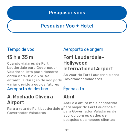
Pesquisar voos
Pesquisar Voo + Hotel
Tempo de voo
Aeroporto de origem
Pre
de 
13 h e 35 m
Fort Lauderdale–
6
Hollywood
Quando viajares de Fort
Lauderdale para Governador
International Airport
Um voo de Fort Lauderdale para
Valadares, isto pode demorar
Gov
Ao voar de Fort Lauderdale para
cerca de 13 h e 35 m. No
eDr
Governador Valadares
entanto, a duração do voo pode
com
variar devido a outros fatores
dos
Aeroporto de destino
Época alta
A. Machado Oliveira
abril
Airport
abril é a altura mais concorrida
para viajar de Fort Lauderdale
Para a rota de Fort Lauderdale a
para Governador Valadares de
Governador Valadares
acordo com os dados de
pesquisa dos nossos clientes