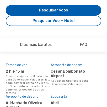
Pesquisar voos
Pesquisar Voo + Hotel
Dias mais baratos
FAQ
Tempo de voo
Aeroporto de origem
Pre
de 
2 h e 15 m
Cesar Bombonato
6
Airport
Quando viajares de Uberlândia
para Governador Valadares, isto
Um voo de Uberlândia para
Ao voar de Uberlândia para
pode demorar cerca de 2 h e 15
Gov
Governador Valadares
m. No entanto, a duração do voo
eDr
pode variar devido a outros
com
fatores
dos
Aeroporto de destino
Época alta
A. Machado Oliveira
abril