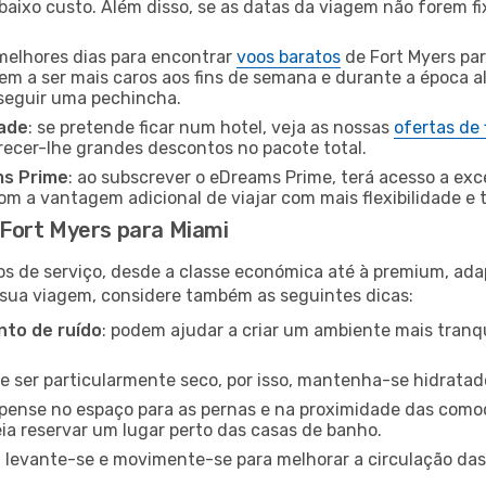
baixo custo. Além disso, se as datas da viagem não forem fi
 melhores dias para encontrar
voos baratos
de Fort Myers pa
dem a ser mais caros aos fins de semana e durante a época al
nseguir uma pechincha.
dade
: se pretende ficar num hotel, veja as nossas
ofertas de
recer-lhe grandes descontos no pacote total.
ms Prime
: ao subscrever o eDreams Prime, terá acesso a exc
m a vantagem adicional de viajar com mais flexibilidade e 
Fort Myers para Miami
os de serviço, desde a classe económica até à premium, ad
 sua viagem, considere também as seguintes dicas:
to de ruído
: podem ajudar a criar um ambiente mais tranqu
de ser particularmente seco, por isso, mantenha-se hidratad
 pense no espaço para as pernas e na proximidade das comod
ia reservar um lugar perto das casas de banho.
: levante-se e movimente-se para melhorar a circulação das