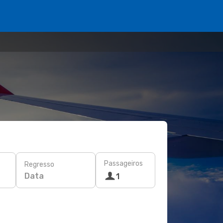
Passageiros
Regresso
Data
1