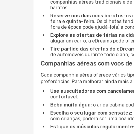
companhias aéreas tradicionais e de 
baratos.
Reserve nos dias mais baratos
: os
feira e quinta-feira. Os bilhetes ten
fora de época pode ajudá-lo(a) a co
Explore as ofertas de férias na ci
alugar um carro, a eDreams pode ofe
Tire partido das ofertas do eDrea
de automóveis durante todo o ano, co
Companhias aéreas com voos de 
Cada companhia aérea oferece vários tip
preferências. Para melhorar ainda mais a
Use auscultadores com cancelamen
confortável.
Beba muita água
: o ar da cabina po
Escolha o seu lugar com sensatez
:
com crianças, poderá ser uma boa ide
Estique os músculos regularmente