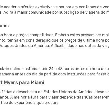
de aceder a ofertas exclusivas e poupar em centenas de voo
s. Adira à maior comunidade por subscrição de viagens do
eams
 hora a preços competitivos. Embora estes possam ser mais
nto, tenha em consideração que os preços de última hora p
Estados Unidos da América. A flexibilidade nas datas da v
eck-in online costuma abrir 24 a 48 horas antes da hora de 
emana antes do dia da partida com instruções para fazer o
ort Myers para Miami
s férias à descoberta de Estados Unidos da América, desde 
ante. A melhor altura para viajar depende das suas preferê
 tipo de experiência que procura.