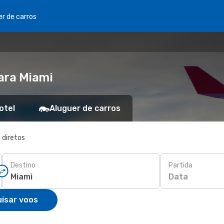
er de carros
i
ara Miami
otel
Aluguer de carros
 diretos
Destino
Partida
Data
isar voos