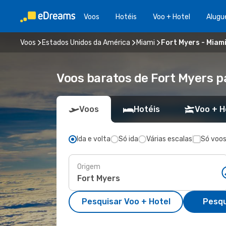
Voos
Hotéis
Voo + Hotel
Alugu
Voos
Estados Unidos da América
Miami
Fort Myers - Miam
Voos baratos de Fort Myers p
Voos
Hotéis
Voo + H
Ida e volta
Só ida
Várias escalas
Só voos
Origem
Pesquisar Voo + Hotel
Pesqu