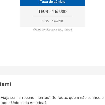
Taxa de câmbio
1 EUR = 1.16 USD
1 USD = 0.86 EUR
Última verificação a Sáb., 08/08
Miami
s, viaja sem arrependimentos”. De facto, quem não sonhou e
stados Unidos da América?