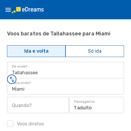
Voos baratos de Tallahassee para Miami
Ida e volta
Só ida
De onde?
Tallahassee
Para onde?
Miami
Passageiros
Quando?
1 adulto
Voos diretos