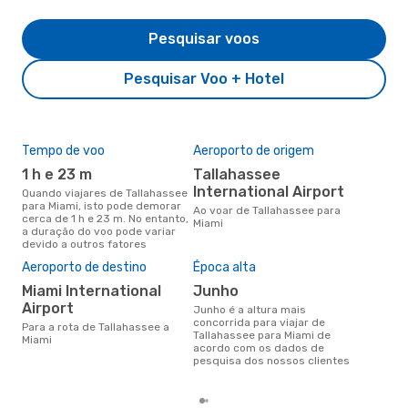
Pesquisar voos
Pesquisar Voo + Hotel
Tempo de voo
Aeroporto de origem
Com
ope
1 h e 23 m
Tallahassee
A
International Airport
Quando viajares de Tallahassee
para Miami, isto pode demorar
Companhias aéreas que viajam
Ao voar de Tallahassee para
cerca de 1 h e 23 m. No entanto,
de 
Miami
a duração do voo pode variar
devido a outros fatores
A m
Aeroporto de destino
Época alta
res
Miami International
junho
ab
Airport
junho é a altura mais
setembro é uma das melhores
concorrida para viajar de
Para a rota de Tallahassee a
altu
Tallahassee para Miami de
Miami
com
acordo com os dados de
aco
pesquisa dos nossos clientes
nos