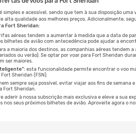
ofertas de voos para Fort Sheridan
é simples e acessível, sendo que tem à sua disposição uma
de alta qualidade aos melhores preços. Adicionalmente, 
ra Fort Sheridan
:
arifas aéreas tendem a aumentar à medida que a data de pa
s bilhetes de avião com antecedência pode ajudar a encont
para a maioria dos destinos, as companhias aéreas tendem a
riados ou verão). Se optar por voar para Fort Sheridan dura
m ser maiores.
nteligente”
: esta funcionalidade permite encontrar o voo ma
 Fort Sheridan (FSN).
nem sempre seja possível, evitar viajar aos fins de semana 
a Fort Sheridan.
re aderir à nossa subscrição mais exclusiva e eleve a sua e
 nos seus próximos bilhetes de avião. Aproveite agora o no