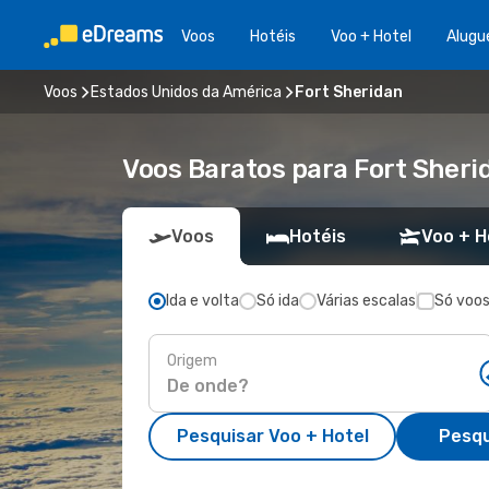
Voos
Hotéis
Voo + Hotel
Alugu
Voos
Estados Unidos da América
Fort Sheridan
Voos Baratos para Fort Sher
Voos
Hotéis
Voo + H
Ida e volta
Só ida
Várias escalas
Só voos
Origem
Pesquisar Voo + Hotel
Pesqu