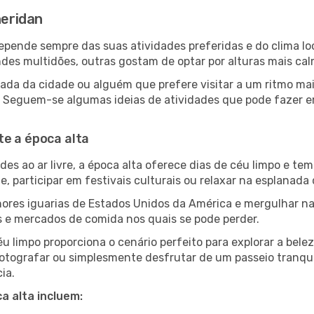
heridan
n depende sempre das suas atividades preferidas e do clima 
s multidões, outras gostam de optar por alturas mais calma
da da cidade ou alguém que prefere visitar a um ritmo mai
s. Seguem-se algumas ideias de atividades que pode fazer e
te a época alta
es ao ar livre, a época alta oferece dias de céu limpo e tem
e, participar em festivais culturais ou relaxar na esplanada
res iguarias de Estados Unidos da América e mergulhar na
s e mercados de comida nos quais se pode perder.
u limpo proporciona o cenário perfeito para explorar a bele
otografar ou simplesmente desfrutar de um passeio tranqui
ia.
a alta incluem: