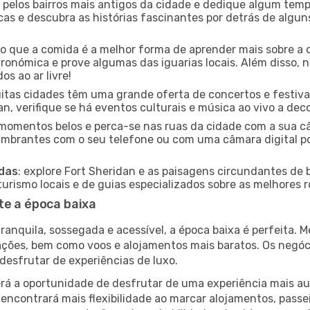
e pelos bairros mais antigos da cidade e dedique algum temp
icas e descubra as histórias fascinantes por detrás de algu
ido que a comida é a melhor forma de aprender mais sobre a 
ronómica e prove algumas das iguarias locais. Além disso,
s ao ar livre!
uitas cidades têm uma grande oferta de concertos e festiv
an, verifique se há eventos culturais e música ao vivo a dec
e momentos belos e perca-se nas ruas da cidade com a sua câ
umbrantes com o seu telefone ou com uma câmara digital p
adas
: explore Fort Sheridan e as paisagens circundantes de b
rismo locais e de guias especializados sobre as melhores ro
te a época baixa
nquila, sossegada e acessível, a época baixa é perfeita. Me
rações, bem como voos e alojamentos mais baratos. Os negó
desfrutar de experiências de luxo.
á a oportunidade de desfrutar de uma experiência mais autê
encontrará mais flexibilidade ao marcar alojamentos, passei