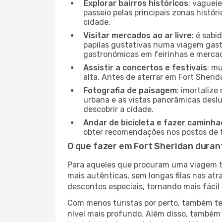
Explorar bairros históricos
: vaguei
passeio pelas principais zonas histór
cidade.
Visitar mercados ao ar livre
: é sab
papilas gustativas numa viagem gast
gastronómicas em feirinhas e mercado
Assistir a concertos e festivais
: m
alta. Antes de aterrar em Fort Sherid
Fotografia de paisagem
: imortaliz
urbana e as vistas panorâmicas desl
descobrir a cidade.
Andar de bicicleta e fazer caminh
obter recomendações nos postos de tu
O que fazer em Fort Sheridan duran
Para aqueles que procuram uma viagem tra
mais autênticas, sem longas filas nas at
descontos especiais, tornando mais fácil 
Com menos turistas por perto, também ter
nível mais profundo. Além disso, também 