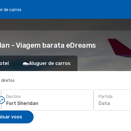
er de carros
idan - Viagem barata eDreams
otel
Aluguer de carros
 diretos
Destino
Partida
Data
isar voos