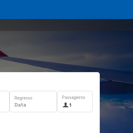
Passageiros
Regresso
Data
1