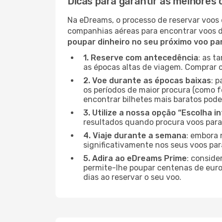
Dicas para garantir as melhores 
Na eDreams, o processo de reservar voos 
companhias aéreas para encontrar voos 
poupar dinheiro no seu próximo voo pa
1. Reserve com antecedência
: as t
as épocas altas de viagem. Comprar o
2. Voe durante as épocas baixas
: 
os períodos de maior procura (como fe
encontrar bilhetes mais baratos pode
3. Utilize a nossa opção “Escolha i
resultados quando procura voos para
4. Viaje durante a semana
: embora 
significativamente nos seus voos par
5. Adira ao eDreams Prime
: conside
permite-lhe poupar centenas de euros
dias ao reservar o seu voo.