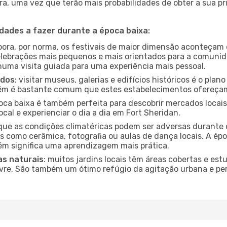
a, uma vez que terão mais probabilidades de obter a sua pri
idades a fazer durante a época baixa:
bora, por norma, os festivais de maior dimensão aconteçam 
lebrações mais pequenos e mais orientados para a comuni
 numa visita guiada para uma experiência mais pessoal.
ados
: visitar museus, galerias e edifícios históricos é o pla
bém é bastante comum que estes estabelecimentos ofereçam
poca baixa é também perfeita para descobrir mercados locais
cal e experienciar o dia a dia em Fort Sheridan.
que as condições climatéricas podem ser adversas durante 
s como cerâmica, fotografia ou aulas de dança locais. A épo
m significa uma aprendizagem mais prática.
as naturais
: muitos jardins locais têm áreas cobertas e est
ivre. São também um ótimo refúgio da agitação urbana e pe