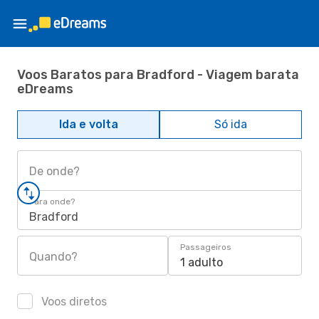
Voos Baratos para Bradford - Viagem barata
eDreams
Ida e volta
Só ida
De onde?
Para onde?
Bradford
Passageiros
Quando?
1 adulto
Voos diretos