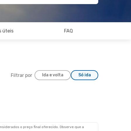
 úteis
FAQ
Filtrar por
Ida e volta
Só ida
siderados o preço final oferecido. Observe que a