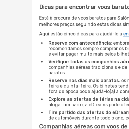
Dicas para encontrar voos barat
Está à procura de voos baratos para Saló
melhores preços seguindo estas dicas simp
Aqui estão cinco dicas para ajudá-lo a
en
Reserve com antecedência
: embora
recomendamos sempre comprar os bil
e evitar pagar muito mais pelos bilhe
Verifique todas as companhias aér
companhias aéreas tradicionais e de 
baratos.
Reserve nos dias mais baratos
: os
feira e quinta-feira. Os bilhetes ten
fora de época pode ajudá-lo(a) a co
Explore as ofertas de férias na ci
alugar um carro, a eDreams pode ofe
Tire partido das ofertas do eDrea
de automóveis durante todo o ano, co
Companhias aéreas com voos de 