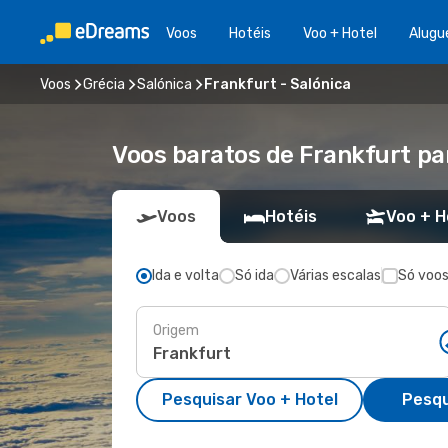
Voos
Hotéis
Voo + Hotel
Alugu
Voos
Grécia
Salónica
Frankfurt - Salónica
Voos baratos de Frankfurt pa
Voos
Hotéis
Voo + H
Ida e volta
Só ida
Várias escalas
Só voos
Origem
Pesquisar Voo + Hotel
Pesqu