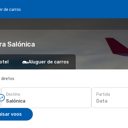
er de carros
ra Salónica
otel
Aluguer de carros
 diretos
Destino
Partida
Data
isar voos