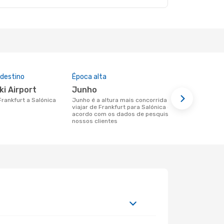
 destino
Época alta
Companhia
nesta rota
ki Airport
junho
Ryanair
 Frankfurt a Salónica
junho é a altura mais concorrida para
viajar de Frankfurt para Salónica de
Companhias aéreas que viajam de
acordo com os dados de pesquisa dos
Frankfurt pa
nossos clientes