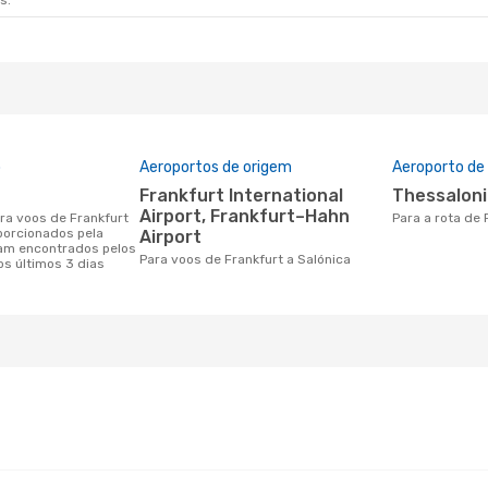
s.
o
Aeroportos de origem
Aeroporto de
Frankfurt International
Thessaloni
Airport, Frankfurt–Hahn
Para a rota de
porcionados pela
Airport
am encontrados pelos
Para voos de Frankfurt a Salónica
os últimos 3 dias