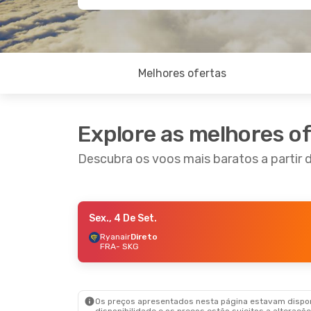
Melhores ofertas
Explore as melhores o
Descubra os voos mais baratos a partir d
Sex., 4 De Set.
Sex., 18 De Set.
- Dom., 20 De Set.
Sáb., 2
Ryanair
Direto
FRA
- SKG
Ryanair
Direto
Ryana
FRA
- SKG
FRA
- 
Aegean Airlines
Direto
Air Se
SKG
- FRA
SKG
- 
Os preços apresentados nesta página estavam disponí