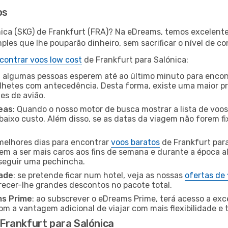
os
nica (SKG) de Frankfurt (FRA)? Na eDreams, temos excelentes
les que lhe pouparão dinheiro, sem sacrificar o nível de co
contrar voos low cost
de Frankfurt para Salónica:
 algumas pessoas esperem até ao último minuto para encont
hetes com antecedência. Desta forma, existe uma maior pr
tes de avião.
eas
: Quando o nosso motor de busca mostrar a lista de voos 
baixo custo. Além disso, se as datas da viagem não forem fi
 melhores dias para encontrar
voos baratos
de Frankfurt par
dem a ser mais caros aos fins de semana e durante a época al
nseguir uma pechincha.
dade
: se pretende ficar num hotel, veja as nossas
ofertas de
recer-lhe grandes descontos no pacote total.
ms Prime
: ao subscrever o eDreams Prime, terá acesso a exc
m a vantagem adicional de viajar com mais flexibilidade e 
Frankfurt para Salónica