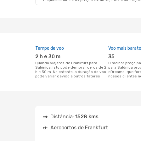
disponibilidade e os preços estão sujeitos a alteraçõe
Tempo de voo
Voo mais barat
2 h e 30 m
35
Quando viajares de Frankfurt para
O melhor preço para voos de Frankfurt
Salónica, isto pode demorar cerca de 2
para Salónica pro
h e 30 m. No entanto, a duração do voo
eDreams, que for
pode variar devido a outros fatores
nossos clientes n
Distância:
1528 kms
Aeroportos de Frankfurt