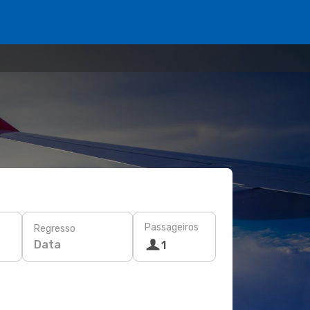
Passageiros
Regresso
Data
1