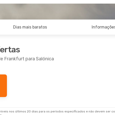
Dias mais baratos
Informações
fertas
e Frankfurt para Salónica
6 De Set.
- Sáb., 3 De Out.
ir
Direto
SKG
rbia
1 Escala
FRA
veis nos últimos 20 dias para os períodos especificados e não devem ser con