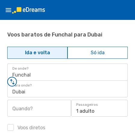
Voos baratos de Funchal para Dubai
Ida e volta
Só ida
De onde?
Funchal
Para onde?
Dubai
Passageiros
Quando?
1 adulto
Voos diretos