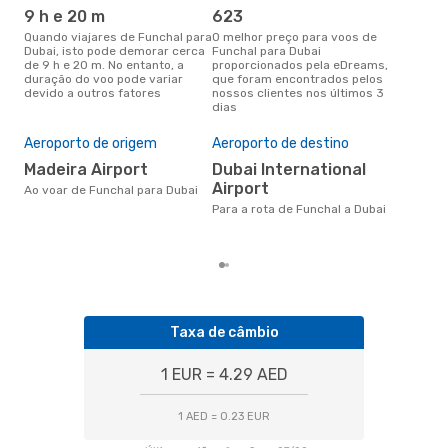
9 h e 20 m
623
j
Quando viajares de Funchal para
O melhor preço para voos de
junho é a altura mais
Dubai, isto pode demorar cerca
Funchal para Dubai
conc
de 9 h e 20 m. No entanto, a
proporcionados pela eDreams,
Fun
duração do voo pode variar
que foram encontrados pelos
com
devido a outros fatores
nossos clientes nos últimos 3
nos
dias
A m
res
Aeroporto de origem
Aeroporto de destino
m
Madeira Airport
Dubai International
dezembro é uma das melhores
Airport
altu
Ao voar de Funchal para Dubai
com
Para a rota de Funchal a Dubai
aco
nos
Taxa de câmbio
1 EUR = 4.29 AED
1 AED = 0.23 EUR