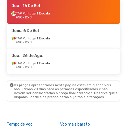
Qui., 22 De Out.
Qua., 16 De Set.
- Qui., 29 De Out.
TVS Smartwings
TAP Portugal
1 Escala
1 Escala
FNC
FNC
- DXB
- DXB
TVS Smartwings
1 Escala
DXB
- FNC
Dom., 6 De Set.
Sex., 11 De Set.
TAP Portugal
1 Escala
- Sáb., 19 De Set.
FNC
- DXB
Klm Royal Dutch Airlines
2 Escalas
FNC
- DXB
Klm Royal Dutch Airlines
1 Escala
Qua., 26 De Ago.
DXB
- FNC
TAP Portugal
1 Escala
FNC
- DXB
Seg., 5 De Out.
- Sáb., 10 De Out.
TAP Portugal
1 Escala
FNC
- DXB
Os preços apresentados nesta página estavam disponíveis
TAP Portugal
1 Escala
nos últimos 20 dias para os períodos especificados e não
DXB
- FNC
devem ser considerados o preço final oferecido. Observe que a
disponibilidade e os preços estão sujeitos a alterações.
Ter., 1 De Set.
- Dom., 6 De Set.
TAP Portugal
1 Escala
FNC
- DXB
TAP Portugal
1 Escala
Tempo de voo
DXB
- FNC
Voo mais barato
Épo